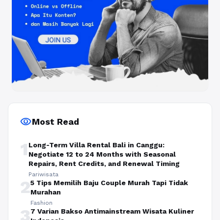
visibility
Most Read
1
Long-Term Villa Rental Bali in Canggu:
Negotiate 12 to 24 Months with Seasonal
Repairs, Rent Credits, and Renewal Timing
Pariwisata
2
5 Tips Memilih Baju Couple Murah Tapi Tidak
Murahan
Fashion
3
7 Varian Bakso Antimainstream Wisata Kuliner