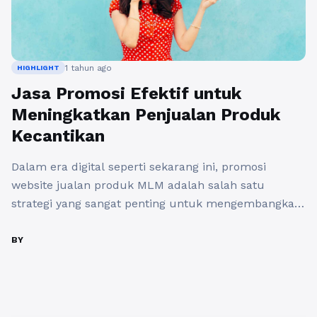
1 tahun ago
HIGHLIGHT
Jasa Promosi Efektif untuk
Meningkatkan Penjualan Produk
Kecantikan
Dalam era digital seperti sekarang ini, promosi
website jualan produk MLM adalah salah satu
strategi yang sangat penting untuk mengembangkan
bisnis. Terutama dalam industri kecantikan yang
semakin kompetitif, keberadaan website yang
BY
menarik dan informatif menjadi kunci untuk menarik
perhatian konsumen. Namun, banyak pelaku bisnis
MLM yang masih bingung bagaimana cara untuk
meningkatkan visibilitas dan menarik ...
Baca