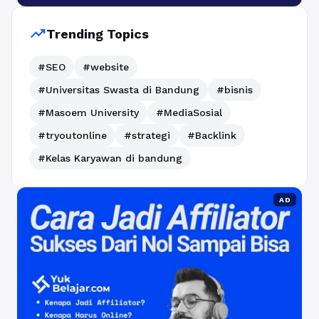
trending_up
Trending Topics
#SEO
#website
#Universitas Swasta di Bandung
#bisnis
#Masoem University
#MediaSosial
#tryoutonline
#strategi
#Backlink
#Kelas Karyawan di bandung
AD