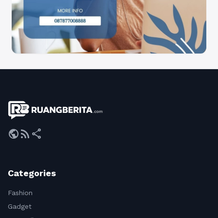
public
rss_feed
share
Categories
Fashion
Gadget