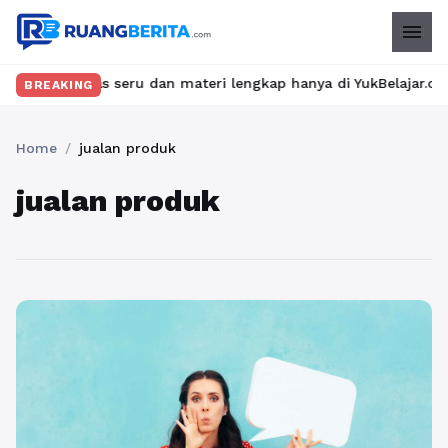
menu
an kelas seru dan materi lengkap hanya di YukBelajar.com. Mulai 
BREAKING
Home
/
jualan produk
jualan produk