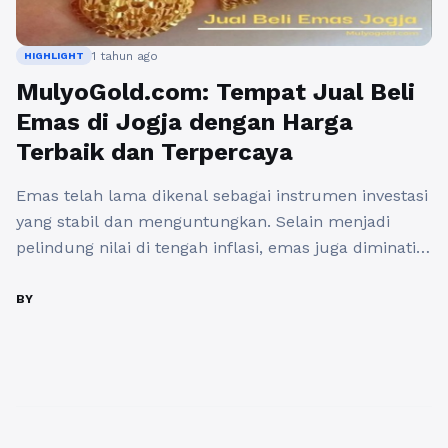
1 tahun ago
HIGHLIGHT
MulyoGold.com: Tempat Jual Beli
Emas di Jogja dengan Harga
Terbaik dan Terpercaya
Emas telah lama dikenal sebagai instrumen investasi
yang stabil dan menguntungkan. Selain menjadi
pelindung nilai di tengah inflasi, emas juga diminati
karena likuiditasnya yang tinggi serta kemudahan
dalam proses jual beli. Di era digital seperti sekarang,
BY
kebutuhan akan tempat Jual beli emas jogja yang
praktis, aman, dan terpercaya semakin meningkat,
terutama di kota-kota besar seperti ...
Baca
Selengkapnya