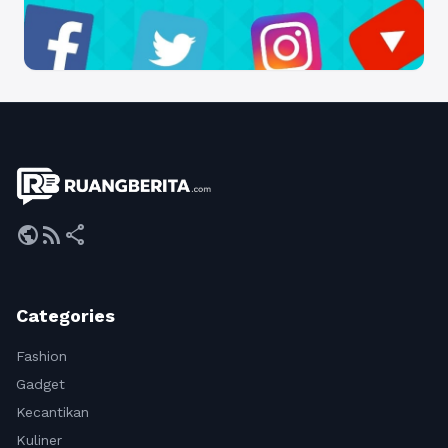
public
rss_feed
share
Categories
Fashion
Gadget
Kecantikan
Kuliner