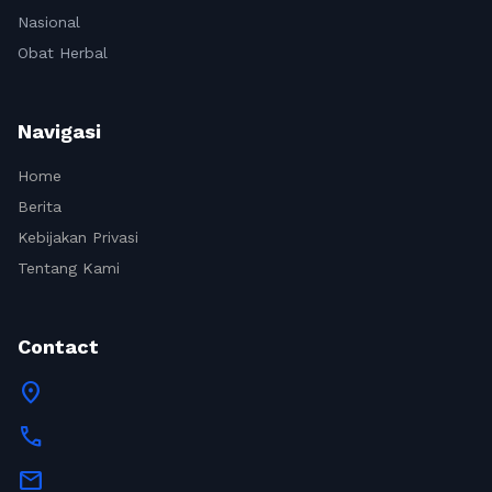
Nasional
Obat Herbal
Navigasi
Home
Berita
Kebijakan Privasi
Tentang Kami
Contact
location_on
call
mail