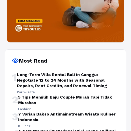
visibility
Most Read
1
Long-Term Villa Rental Bali in Canggu:
Negotiate 12 to 24 Months with Seasonal
Repairs, Rent Credits, and Renewal Timing
Pariwisata
2
5 Tips Memilih Baju Couple Murah Tapi Tidak
Murahan
Fashion
3
7 Varian Bakso Antimainstream Wisata Kuliner
Indonesia
Kuliner