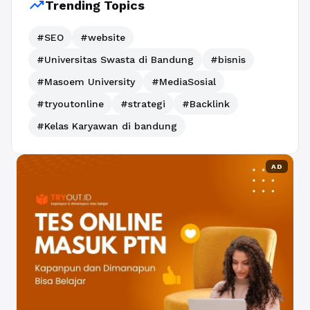
trending_up
Trending Topics
#SEO
#website
#Universitas Swasta di Bandung
#bisnis
#Masoem University
#MediaSosial
#tryoutonline
#strategi
#Backlink
#Kelas Karyawan di bandung
AD