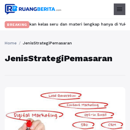
menu
et? Temukan kelas seru dan materi lengkap hanya di YukBelajar.c
BREAKING
Home
/
JenisStrategiPemasaran
JenisStrategiPemasaran