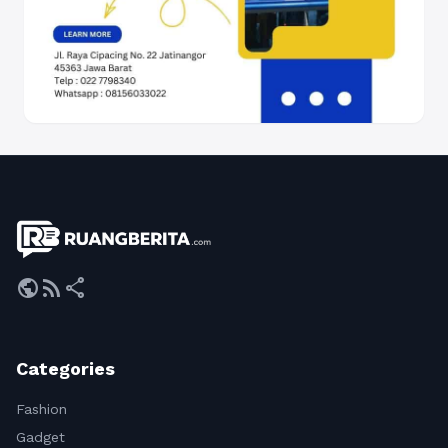
public
rss_feed
share
Categories
Fashion
Gadget