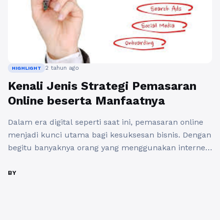
2 tahun ago
HIGHLIGHT
Kenali Jenis Strategi Pemasaran
Online beserta Manfaatnya
Dalam era digital seperti saat ini, pemasaran online
menjadi kunci utama bagi kesuksesan bisnis. Dengan
begitu banyaknya orang yang menggunakan internet,
strategi pemasaran online dapat mencapai audiens
yang jauh lebih luas daripada metode pemasaran
BY
tradisional. Namun, dalam menerapkan pemasaran
online, penting untuk mengenali jenis-jenis strategi
pemasaran online yang ada dan manfaat yang dapat