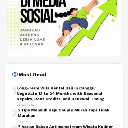
visibility
Most Read
1
Long-Term Villa Rental Bali in Canggu:
Negotiate 12 to 24 Months with Seasonal
Repairs, Rent Credits, and Renewal Timing
Pariwisata
2
5 Tips Memilih Baju Couple Murah Tapi Tidak
Murahan
Fashion
7 Varian Bakso Antimainstream Wisata Kuliner