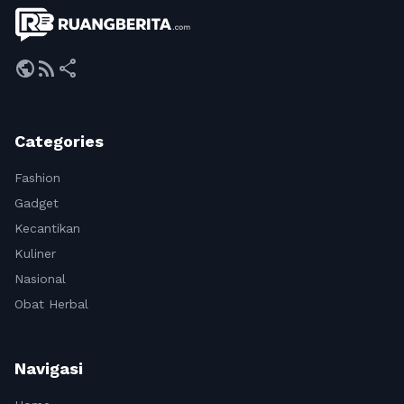
public
rss_feed
share
Categories
Fashion
Gadget
Kecantikan
Kuliner
Nasional
Obat Herbal
Navigasi