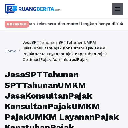
menu
? Temukan kelas seru dan materi lengkap hanya di YukBelajar.com.
BREAKING
JasaSPTTahunan SPTTahunanUMKM
JasaKonsultanPajak KonsultanPajakUMKM
Home
/
PajakUMKM LayananPajak KepatuhanPajak
OptimasiPajak AdministrasiPajak
JasaSPTTahunan
SPTTahunanUMKM
JasaKonsultanPajak
KonsultanPajakUMKM
PajakUMKM LayananPajak
KepatuhanPajak