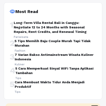
visibility
Most Read
1
Long-Term Villa Rental Bali in Canggu:
Negotiate 12 to 24 Months with Seasonal
Repairs, Rent Credits, and Renewal Timing
Pariwisata
2
5 Tips Memilih Baju Couple Murah Tapi Tidak
Murahan
Fashion
3
7 Varian Bakso Antimainstream Wisata Kuliner
Indonesia
Kuliner
4
5 Cara Memperkuat Sinyal WiFi Tanpa Aplikasi
Tambahan
Tips
5
Cara Membuat Waktu Tidur Anda Menjadi
Produktif
Tips