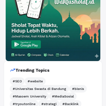
trending_up
Trending Topics
#SEO
#website
#Universitas Swasta di Bandung
#bisnis
#Masoem University
#MediaSosial
#tryoutonline
#strategi
#Backlink