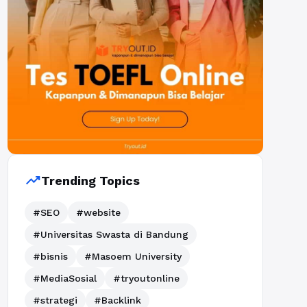
trending_up
Trending Topics
#SEO
#website
#Universitas Swasta di Bandung
#bisnis
#Masoem University
#MediaSosial
#tryoutonline
#strategi
#Backlink