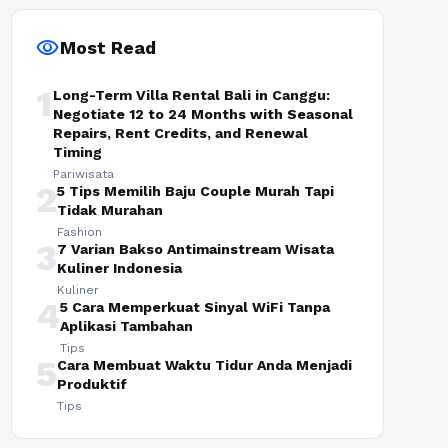
visibility
Most Read
1
Long-Term Villa Rental Bali in Canggu:
Negotiate 12 to 24 Months with Seasonal
Repairs, Rent Credits, and Renewal
Timing
Pariwisata
2
5 Tips Memilih Baju Couple Murah Tapi
Tidak Murahan
Fashion
3
7 Varian Bakso Antimainstream Wisata
Kuliner Indonesia
Kuliner
4
5 Cara Memperkuat Sinyal WiFi Tanpa
Aplikasi Tambahan
Tips
5
Cara Membuat Waktu Tidur Anda Menjadi
Produktif
Tips