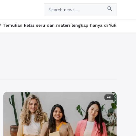
search
an kelas seru dan materi lengkap hanya di YukBelajar.com. Mulai
AD