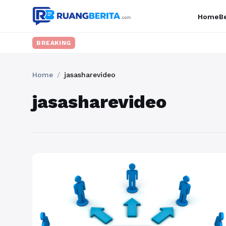
Home
Be
BREAKING
Home
/
jasasharevideo
jasasharevideo