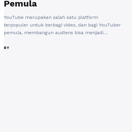
Pemula
YouTube merupakan salah satu platform
terpopuler untuk berbagi video, dan bagi YouTuber
pemula, membangun audiens bisa menjadi
tantangan yang cukup besar. Salah satu cara
untuk mempercepat pertumbuhan saluran
BY
YouTube adalah dengan memanfaatkan jasa share
video. Jasa ini dapat membantu YouTuber pemula
dalam meningkatkan visibilitas konten mereka,
menarik penonton baru, dan pada akhirnya,
meningkatkan jumlah subscriber. ...
Baca
Selengkapnya