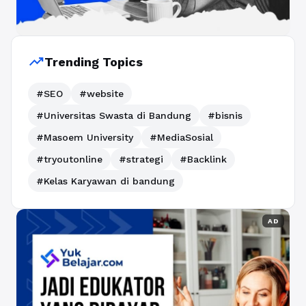
trending_up
Trending Topics
#SEO
#website
#Universitas Swasta di Bandung
#bisnis
#Masoem University
#MediaSosial
#tryoutonline
#strategi
#Backlink
#Kelas Karyawan di bandung
AD