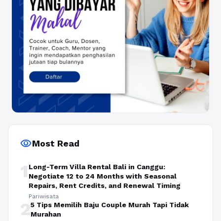
visibility
Most Read
1
Long-Term Villa Rental Bali in Canggu:
Negotiate 12 to 24 Months with Seasonal
Repairs, Rent Credits, and Renewal Timing
Pariwisata
2
5 Tips Memilih Baju Couple Murah Tapi Tidak
Murahan