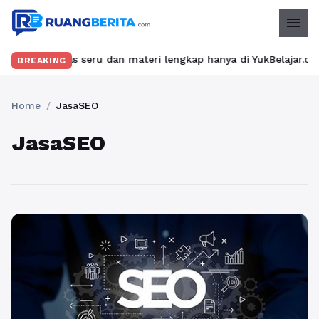
menu
an kelas seru dan materi lengkap hanya di YukBelajar.com. Mulai
BREAKING
Home
/
JasaSEO
JasaSEO