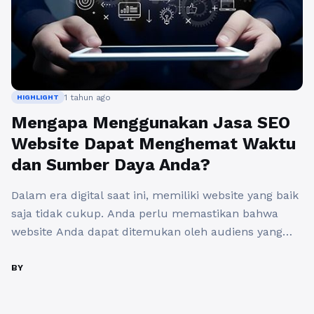
1 tahun ago
HIGHLIGHT
Mengapa Menggunakan Jasa SEO
Website Dapat Menghemat Waktu
dan Sumber Daya Anda?
Dalam era digital saat ini, memiliki website yang baik
saja tidak cukup. Anda perlu memastikan bahwa
website Anda dapat ditemukan oleh audiens yang
tepat. Inilah mengapa penggunaan jasa SEO website
menjadi semakin penting. Menggunakan jasa SEO
BY
tidak hanya tentang meningkatkan peringkat di
mesin pencari, tetapi juga merupakan cara cerdas