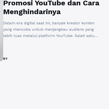
Promosi YouTube dan Cara
Menghindarinya
Dalam era digital saat ini, banyak kreator konten
yang mencoba untuk menjangkau audiens yang
lebih luas melalui platform YouTube. Salah satu
cara yang sering dipilih untuk mempercepat
pertumbuhan channel adalah dengan
menggunakan jasa promosi channel YouTube.
BY
Namun, menggunakan jasa ini tidaklah semudah
yang dibayangkan. Ada beberapa kesalahan umum
yang sering dilakukan dan dapat merugikan
channel ...
Baca Selengkapnya