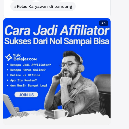
#Kelas Karyawan di bandung
AD