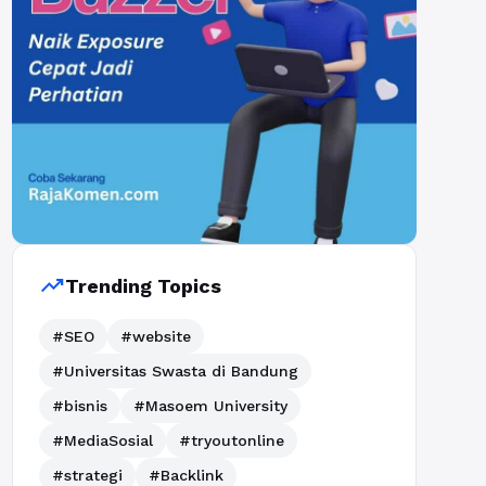
trending_up
Trending Topics
#SEO
#website
#Universitas Swasta di Bandung
#bisnis
#Masoem University
#MediaSosial
#tryoutonline
#strategi
#Backlink