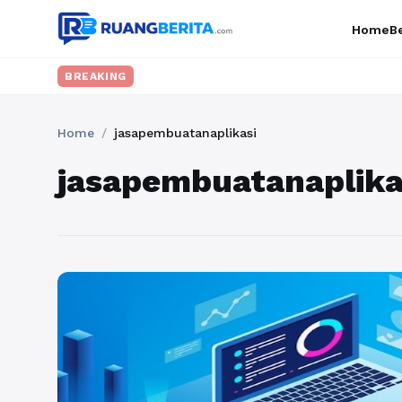
Home
Be
BREAKING
Home
/
jasapembuatanaplikasi
jasapembuatanaplika