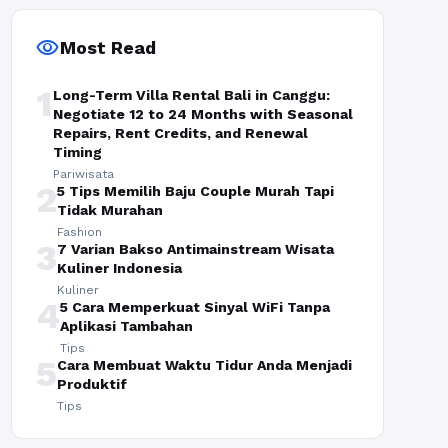
visibility
Most Read
1
Long-Term Villa Rental Bali in Canggu:
Negotiate 12 to 24 Months with Seasonal
Repairs, Rent Credits, and Renewal
Timing
Pariwisata
2
5 Tips Memilih Baju Couple Murah Tapi
Tidak Murahan
Fashion
3
7 Varian Bakso Antimainstream Wisata
Kuliner Indonesia
Kuliner
4
5 Cara Memperkuat Sinyal WiFi Tanpa
Aplikasi Tambahan
Tips
5
Cara Membuat Waktu Tidur Anda Menjadi
Produktif
Tips