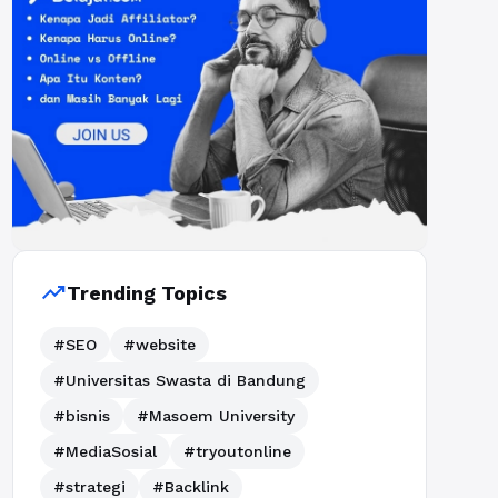
trending_up
Trending Topics
#SEO
#website
#Universitas Swasta di Bandung
#bisnis
#Masoem University
#MediaSosial
#tryoutonline
#strategi
#Backlink