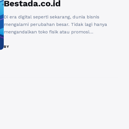
Bestada.co.id
Di era digital seperti sekarang, dunia bisnis
mengalami perubahan besar. Tidak lagi hanya
mengandalkan toko fisik atau promosi
konvensional, tetapi juga harus beradaptasi
dengan teknologi. Salah satu strategi paling efektif
BY
untuk membawa bisnis menuju kesuksesan
adalah dengan memiliki aplikasi khusus.
Kehadiran aplikasi mampu meningkatkan
pelayanan, memperluas jangkauan, sekaligus
membuat brand terlihat lebih profesional. Jika
Anda ...
Baca Selengkapnya