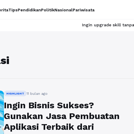
rita
Tips
Pendidikan
Politik
Nasional
Pariwisata
Ingin upgrade skill tanpa ribet? T
si
11 bulan ago
HIGHLIGHT
Ingin Bisnis Sukses?
Gunakan Jasa Pembuatan
Aplikasi Terbaik dari