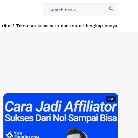
search
emukan kelas seru dan materi lengkap hanya di YukBelajar.com. Mu
AD