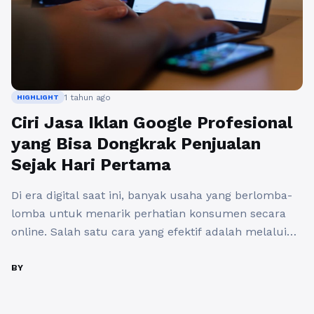
1 tahun ago
HIGHLIGHT
Ciri Jasa Iklan Google Profesional
yang Bisa Dongkrak Penjualan
Sejak Hari Pertama
Di era digital saat ini, banyak usaha yang berlomba-
lomba untuk menarik perhatian konsumen secara
online. Salah satu cara yang efektif adalah melalui
jasa iklan Google. Jasa iklan ini memungkinkan bisnis
Anda tampil di posisi teratas hasil pencarian Google,
BY
memberikan visibilitas lebih kepada produk atau
layanan yang Anda tawarkan. Namun, tidak semua