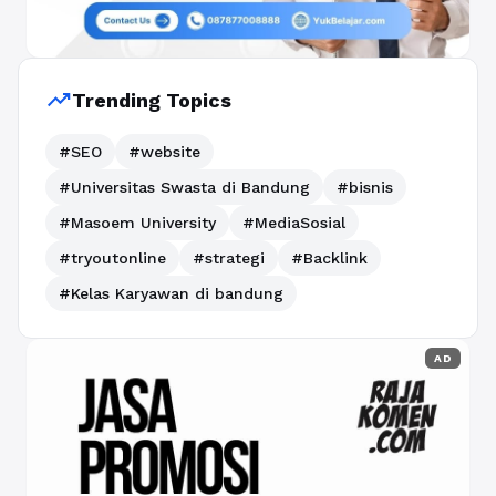
trending_up
Trending Topics
#SEO
#website
#Universitas Swasta di Bandung
#bisnis
#Masoem University
#MediaSosial
#tryoutonline
#strategi
#Backlink
#Kelas Karyawan di bandung
AD