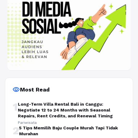
visibility
Most Read
1
Long-Term Villa Rental Bali in Canggu:
Negotiate 12 to 24 Months with Seasonal
Repairs, Rent Credits, and Renewal Timing
Pariwisata
2
5 Tips Memilih Baju Couple Murah Tapi Tidak
Murahan