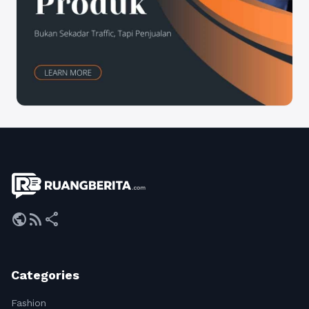
public
rss_feed
share
Categories
Fashion