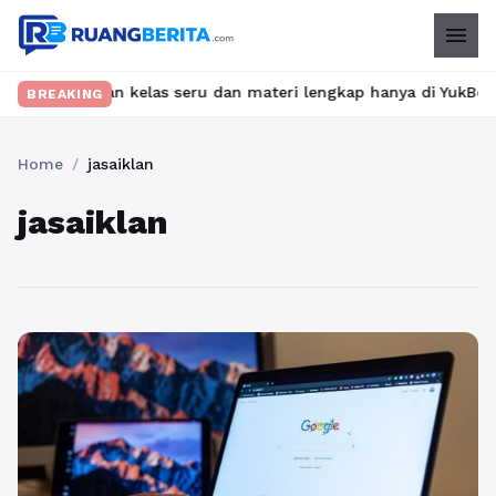
menu
? Temukan kelas seru dan materi lengkap hanya di YukBelajar.com.
BREAKING
Home
/
jasaiklan
jasaiklan