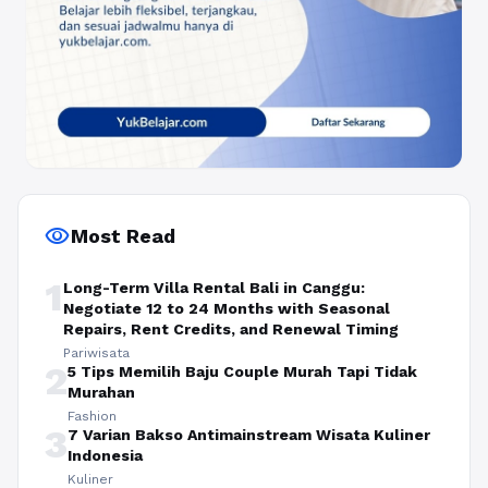
visibility
Most Read
1
Long-Term Villa Rental Bali in Canggu:
Negotiate 12 to 24 Months with Seasonal
Repairs, Rent Credits, and Renewal Timing
Pariwisata
2
5 Tips Memilih Baju Couple Murah Tapi Tidak
Murahan
Fashion
3
7 Varian Bakso Antimainstream Wisata Kuliner
Indonesia
Kuliner