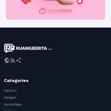
public
rss_feed
share
Categories
Fashion
Gadget
Kecantikan