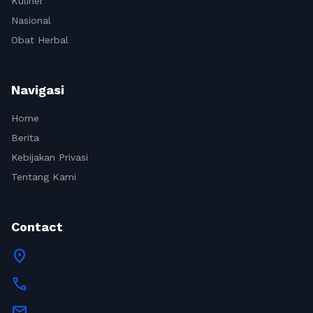
Kuliner
Nasional
Obat Herbal
Navigasi
Home
Berita
Kebijakan Privasi
Tentang Kami
Contact
location_on
call
mail