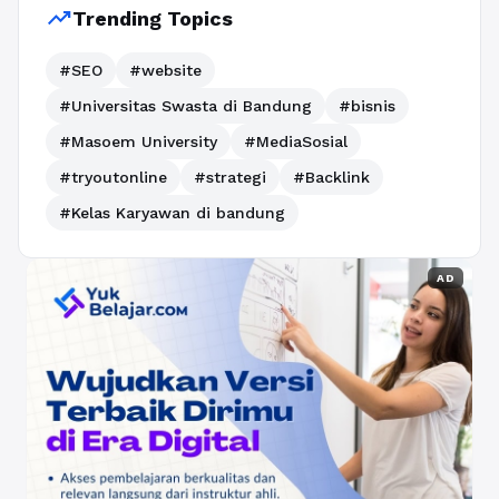
trending_up
Trending Topics
#SEO
#website
#Universitas Swasta di Bandung
#bisnis
#Masoem University
#MediaSosial
#tryoutonline
#strategi
#Backlink
#Kelas Karyawan di bandung
AD