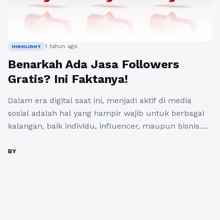
1 tahun ago
HIGHLIGHT
Benarkah Ada Jasa Followers
Gratis? Ini Faktanya!
Dalam era digital saat ini, menjadi aktif di media
sosial adalah hal yang hampir wajib untuk berbagai
kalangan, baik individu, influencer, maupun bisnis.
Salah satu metrik yang sering dijadikan acuan untuk
menilai popularitas adalah jumlah followers. Dengan
BY
banyaknya permintaan ini, tidak heran jika muncul
banyak pihak yang menawarkan Jasa Followers
Gratis. Namun, benarkah jasa-jasa ini ...
Baca
Selengkapnya