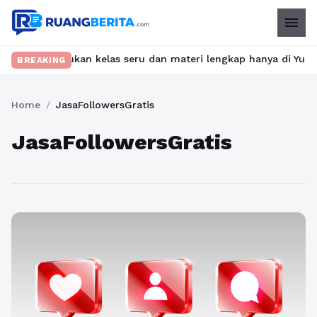
menu
et? Temukan kelas seru dan materi lengkap hanya di YukBelajar.c
BREAKING
Home
/
JasaFollowersGratis
JasaFollowersGratis