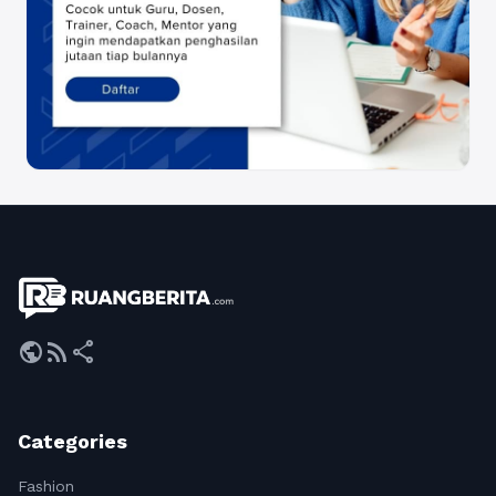
public
rss_feed
share
Categories
Fashion