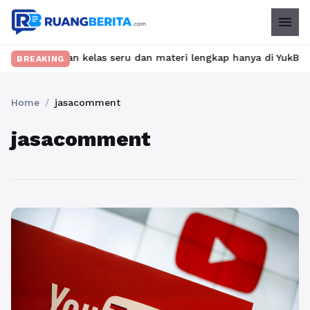
menu
? Temukan kelas seru dan materi lengkap hanya di YukBelajar.com
BREAKING
Home
/
jasacomment
jasacomment