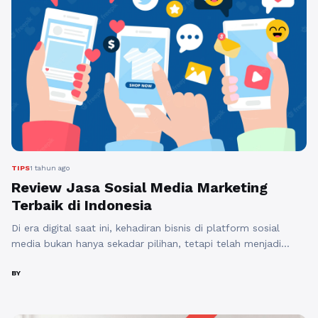
TIPS
1 tahun ago
Review Jasa Sosial Media Marketing
Terbaik di Indonesia
Di era digital saat ini, kehadiran bisnis di platform sosial
media bukan hanya sekadar pilihan, tetapi telah menjadi
kebutuhan. Jasa Sosial Media Marketing menjadi salah satu
solusi terbaik untuk membantu perusahaan dalam
BY
mengoptimalkan kehadiran mereka di media sosial. Dari
pengelolaan konten hingga analisis kinerja, layanan ini