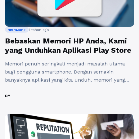
1 tahun ago
HIGHLIGHT
Bebaskan Memori HP Anda, Kami
yang Unduhkan Aplikasi Play Store
Memori penuh seringkali menjadi masalah utama
bagi pengguna smartphone. Dengan semakin
banyaknya aplikasi yang kita unduh, memori yang
tersedia di perangkat kita bisa dengan cepat habis.
Hal ini tentu bisa mengganggu kinerja ponsel dan
BY
membuat pengalaman penggunaan menjadi tidak
optimal. Namun, ada solusi praktis untuk mengatasi
masalah ini. Dengan menggunakan jasa download
aplikasi di Play ...
Baca Selengkapnya