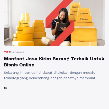
memberikan beragam manfaat. Berikut ini adalah ulasan
tentang beberapa ...
Baca Selengkapnya
TIPS
5 tahun ago
Manfaat Jasa Kirim Barang Terbaik Untuk
Bisnis Online
Sekarang ini semua hal dapat dilakukan dengan mudah,
teknologi yang berkembang dengan pesatnya membuat
masyarakat masyarakat menjadi lebih mudah mengakses
berbagai macam situs. Dengan terus majunya perkembangan
BY
teknologi, semakin mempengaruhi kebiasaan atau gaya hidup
saat ini yang serba digital. Salah satunya perkembangan
industry bisnis dan sekarang ini bisnis online mengalami