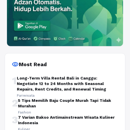
visibility
Most Read
1
Long-Term Villa Rental Bali in Canggu:
Negotiate 12 to 24 Months with Seasonal
Repairs, Rent Credits, and Renewal Timing
Pariwisata
2
5 Tips Memilih Baju Couple Murah Tapi Tidak
Murahan
Fashion
3
7 Varian Bakso Antimainstream Wisata Kuliner
Indonesia
Kuliner