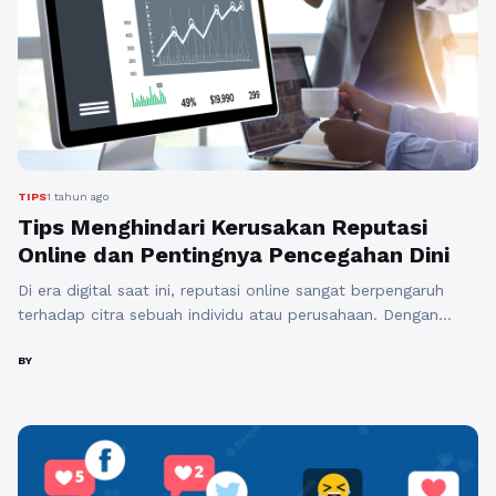
TIPS
1 tahun ago
Tips Menghindari Kerusakan Reputasi
Online dan Pentingnya Pencegahan Dini
Di era digital saat ini, reputasi online sangat berpengaruh
terhadap citra sebuah individu atau perusahaan. Dengan
hanya beberapa klik, informasi positif maupun negatif
tentang seseorang dapat menyebar dengan cepat. Oleh
BY
karena itu, penting untuk memahami cara menjaga dan
memperbaiki reputasi online agar tidak rusak. Dalam artikel
ini, kita akan menjelajahi tips untuk menghindari kerusakan
reputasi ...
Baca Selengkapnya