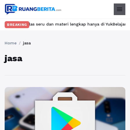
menu
 kelas seru dan materi lengkap hanya di YukBelajar.com. Mulai la
BREAKING
Home
/
jasa
jasa