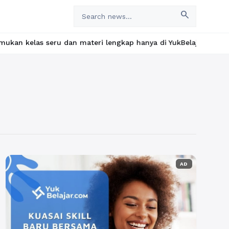
search
elas seru dan materi lengkap hanya di YukBelajar.com. Mulai lan
AD