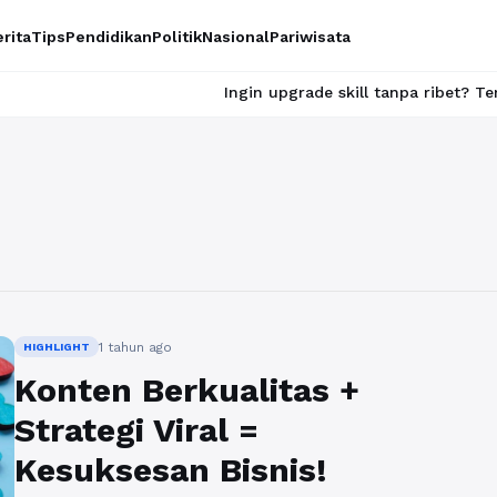
rita
Tips
Pendidikan
Politik
Nasional
Pariwisata
Ingin upgrade skill tanpa ribet? Temukan k
1 tahun ago
HIGHLIGHT
Konten Berkualitas +
Strategi Viral =
Kesuksesan Bisnis!