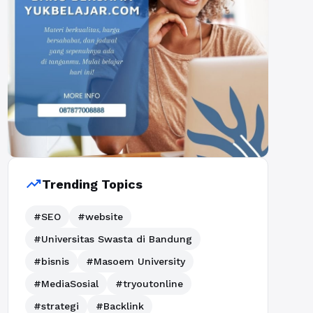
trending_up
Trending Topics
#SEO
#website
#Universitas Swasta di Bandung
#bisnis
#Masoem University
#MediaSosial
#tryoutonline
#strategi
#Backlink