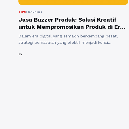
TIPS
1 tahun ago
Jasa Buzzer Produk: Solusi Kreatif
untuk Mempromosikan Produk di Era
Digital
Dalam era digital yang semakin berkembang pesat,
strategi pemasaran yang efektif menjadi kunci
kesuksesan bagi bisnis. Salah satu metode promosi
yang kini banyak diminati adalah jasa buzzer produk.
BY
Jasa ini memberikan solusi kreatif untuk
memperkenalkan dan mempromosikan produk kepada
publik dengan cara yang lebih menarik dan relevan.
Dengan penggunaan buzzer, produk Anda dapat
menjangkau audiens ...
Baca Selengkapnya