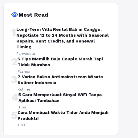
visibility
Most Read
1
Long-Term Villa Rental Bali in Canggu:
Negotiate 12 to 24 Months with Seasonal
Repairs, Rent Credits, and Renewal
Timing
Pariwisata
2
5 Tips Memilih Baju Couple Murah Tapi
Tidak Murahan
Fashion
3
7 Varian Bakso Antimainstream Wisata
Kuliner Indonesia
Kuliner
4
5 Cara Memperkuat Sinyal WiFi Tanpa
Aplikasi Tambahan
Tips
5
Cara Membuat Waktu Tidur Anda Menjadi
Produktif
Tips