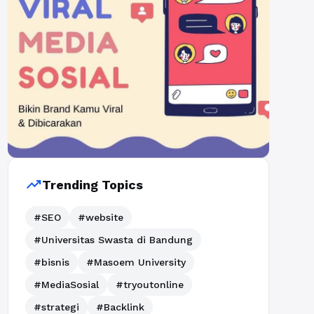
trending_up
Trending Topics
#SEO
#website
#Universitas Swasta di Bandung
#bisnis
#Masoem University
#MediaSosial
#tryoutonline
#strategi
#Backlink