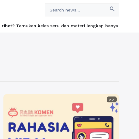
search
emukan kelas seru dan materi lengkap hanya di YukBelajar.com. M
AD