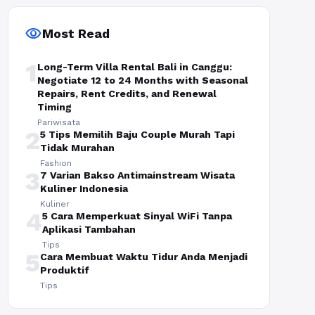
visibility
Most Read
1
Long-Term Villa Rental Bali in Canggu:
Negotiate 12 to 24 Months with Seasonal
Repairs, Rent Credits, and Renewal
Timing
Pariwisata
2
5 Tips Memilih Baju Couple Murah Tapi
Tidak Murahan
Fashion
3
7 Varian Bakso Antimainstream Wisata
Kuliner Indonesia
Kuliner
4
5 Cara Memperkuat Sinyal WiFi Tanpa
Aplikasi Tambahan
Tips
5
Cara Membuat Waktu Tidur Anda Menjadi
Produktif
Tips