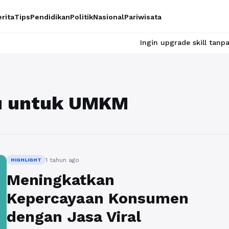
rita
Tips
Pendidikan
Politik
Nasional
Pariwisata
Ingin upgrade skill tanpa ribet? T
au untuk UMKM
1 tahun ago
HIGHLIGHT
Meningkatkan
Kepercayaan Konsumen
dengan Jasa Viral