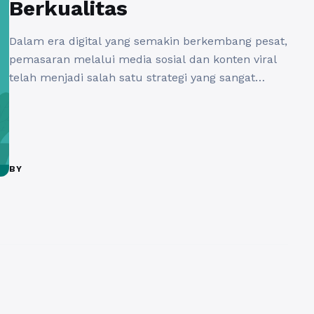
Berkualitas
Dalam era digital yang semakin berkembang pesat,
pemasaran melalui media sosial dan konten viral
telah menjadi salah satu strategi yang sangat
efektif untuk meningkatkan popularitas dan
penjualan produk. Bagi Usaha Mikro, Kecil, dan
Menengah (UMKM), penggunaan jasa viral
terjangkau untuk UMKM sangatlah penting untuk
memperluas jangkauan dan membangun
BY
kepercayaan konsumen. Dalam artikel ini, kita
akan ...
Baca Selengkapnya