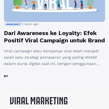
1 tahun ago
HIGHLIGHT
Dari Awareness ke Loyalty: Efek
Positif Viral Campaign untuk Brand
Viral campaign atau kampanye viral telah menjadi
salah satu strategi pemasaran yang paling efektif
dalam dunia digital saat ini. Dengan penggunaan
platform media sosial yang semakin meluas, banyak
brand yang memanfaatkan jasa viral campaign untuk
BY
meningkatkan visibilitas mereka. Strategi ini tidak
hanya meningkatkan awareness, tetapi juga
membantu menciptakan loyalitas di antara
pelanggan. Pada dasarnya, viral ...
Baca Selengkapnya