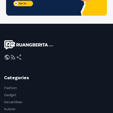
public
rss_feed
share
Categories
Fashion
Gadget
Kecantikan
Kuliner