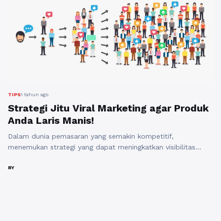
TIPS
1 tahun ago
Strategi Jitu Viral Marketing agar Produk
Anda Laris Manis!
Dalam dunia pemasaran yang semakin kompetitif,
menemukan strategi yang dapat meningkatkan visibilitas
produk Anda menjadi sangat penting. Salah satu metode
yang paling efektif dan menarik perhatian adalah viral
BY
marketing. Dengan pendekatan ini, produk Anda dapat
dikenal luas dalam waktu singkat. Berikut adalah beberapa
strategi jitu untuk menerapkan viral marketing agar produk
Anda laris manis. Pertama, ...
Baca Selengkapnya