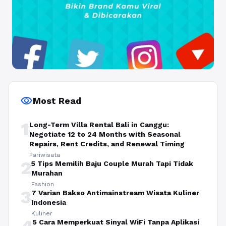
visibility
Most Read
1
Long-Term Villa Rental Bali in Canggu:
Negotiate 12 to 24 Months with Seasonal
Repairs, Rent Credits, and Renewal Timing
Pariwisata
2
5 Tips Memilih Baju Couple Murah Tapi Tidak
Murahan
Fashion
3
7 Varian Bakso Antimainstream Wisata Kuliner
Indonesia
Kuliner
5 Cara Memperkuat Sinyal WiFi Tanpa Aplikasi