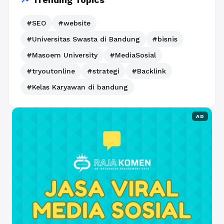
trending_up
#SEO
#website
#Universitas Swasta di Bandung
#bisnis
#Masoem University
#MediaSosial
#tryoutonline
#strategi
#Backlink
#Kelas Karyawan di bandung
AD