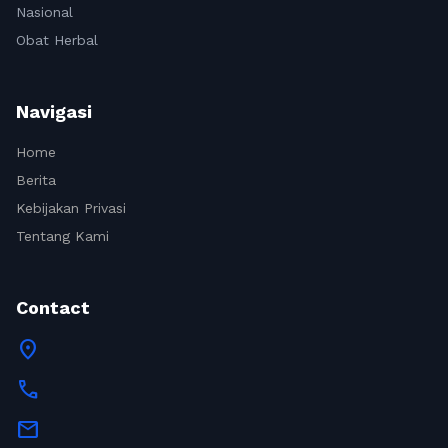
Nasional
Obat Herbal
Navigasi
Home
Berita
Kebijakan Privasi
Tentang Kami
Contact
location_on
call
mail