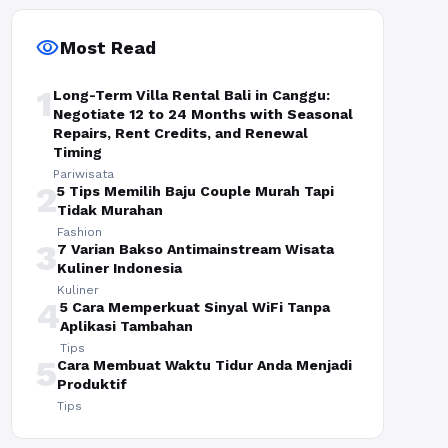
visibility
Most Read
1
Long-Term Villa Rental Bali in Canggu:
Negotiate 12 to 24 Months with Seasonal
Repairs, Rent Credits, and Renewal
Timing
Pariwisata
2
5 Tips Memilih Baju Couple Murah Tapi
Tidak Murahan
Fashion
3
7 Varian Bakso Antimainstream Wisata
Kuliner Indonesia
Kuliner
4
5 Cara Memperkuat Sinyal WiFi Tanpa
Aplikasi Tambahan
Tips
5
Cara Membuat Waktu Tidur Anda Menjadi
Produktif
Tips