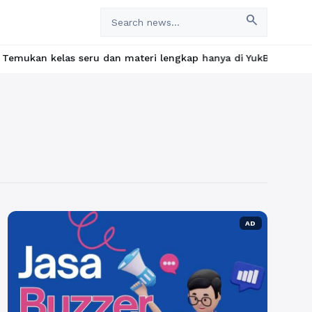
search
elas seru dan materi lengkap hanya di YukBelajar.com. Mulai lan
AD