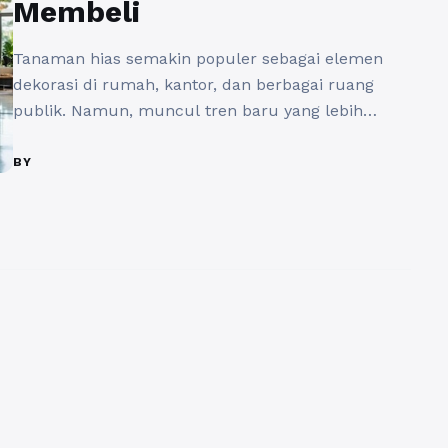
Membeli
Tanaman hias semakin populer sebagai elemen
dekorasi di rumah, kantor, dan berbagai ruang
publik. Namun, muncul tren baru yang lebih
praktis: menyewa tanaman hias. Dibandingkan
dengan membeli, menyewa tanaman hias
BY
menawarkan berbagai keuntungan, baik dari segi
biaya, perawatan, hingga fleksibilitas. Berikut
adalah beberapa alasan mengapa menyewa
tanaman hias bisa menjadi pilihan yang lebih baik
dibandingkan ...
Baca Selengkapnya