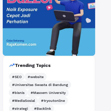
trending_up
Trending Topics
#SEO
#website
#Universitas Swasta di Bandung
#bisnis
#Masoem University
#MediaSosial
#tryoutonline
#strategi
#Backlink