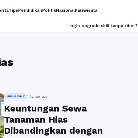
rita
Tips
Pendidikan
Politik
Nasional
Pariwisata
Ingin upgrade skill tanpa ribet? Temukan k
ias
1 tahun ago
HIGHLIGHT
Keuntungan Sewa
Tanaman Hias
Dibandingkan dengan