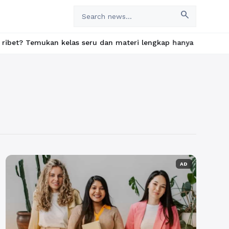
search
emukan kelas seru dan materi lengkap hanya di YukBelajar.com. Mu
AD