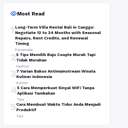
visibility
Most Read
1
Long-Term Villa Rental Bali in Canggu:
Negotiate 12 to 24 Months with Seasonal
Repairs, Rent Credits, and Renewal
Timing
Pariwisata
2
5 Tips Memilih Baju Couple Murah Tapi
Tidak Murahan
Fashion
3
7 Varian Bakso Antimainstream Wisata
Kuliner Indonesia
Kuliner
4
5 Cara Memperkuat Sinyal WiFi Tanpa
Aplikasi Tambahan
Tips
5
Cara Membuat Waktu Tidur Anda Menjadi
Produktif
Tips