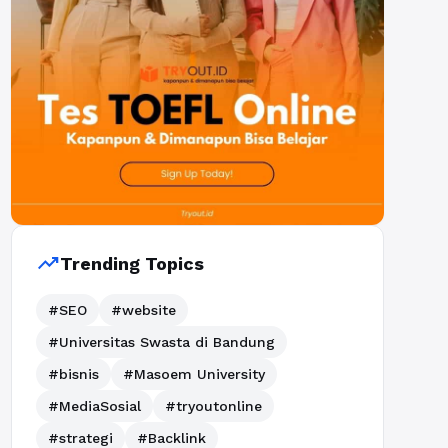
trending_up
Trending Topics
#SEO
#website
#Universitas Swasta di Bandung
#bisnis
#Masoem University
#MediaSosial
#tryoutonline
#strategi
#Backlink