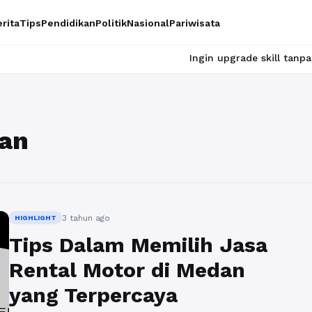
rita
Tips
Pendidikan
Politik
Nasional
Pariwisata
Ingin upgrade skill tanpa ribet? T
dan
3 tahun ago
HIGHLIGHT
Tips Dalam Memilih Jasa
Rental Motor di Medan
yang Terpercaya