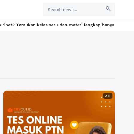
search
emukan kelas seru dan materi lengkap hanya di YukBelajar.com. Mu
AD