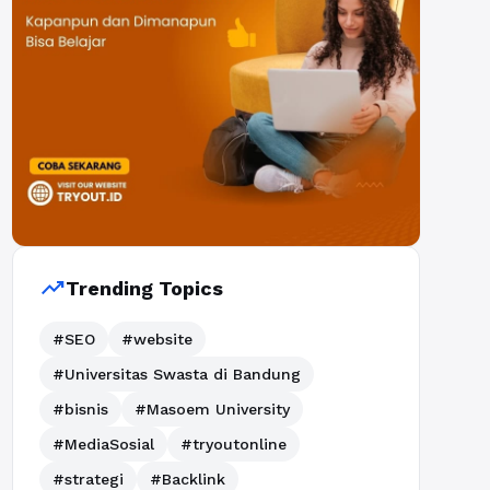
trending_up
Trending Topics
#SEO
#website
#Universitas Swasta di Bandung
#bisnis
#Masoem University
#MediaSosial
#tryoutonline
#strategi
#Backlink