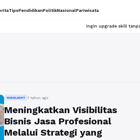
rita
Tips
Pendidikan
Politik
Nasional
Pariwisata
Ingin upgrade skill tanpa ribet? T
1 tahun ago
HIGHLIGHT
Meningkatkan Visibilitas
Bisnis Jasa Profesional
Melalui Strategi yang