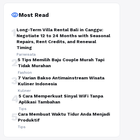
visibility
Most Read
1
Long-Term Villa Rental Bali in Canggu:
Negotiate 12 to 24 Months with Seasonal
Repairs, Rent Credits, and Renewal
Timing
Pariwisata
2
5 Tips Memilih Baju Couple Murah Tapi
Tidak Murahan
Fashion
3
7 Varian Bakso Antimainstream Wisata
Kuliner Indonesia
Kuliner
4
5 Cara Memperkuat Sinyal WiFi Tanpa
Aplikasi Tambahan
Tips
5
Cara Membuat Waktu Tidur Anda Menjadi
Produktif
Tips