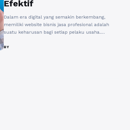
Efektif
Dalam era digital yang semakin berkembang,
memiliki website bisnis jasa profesional adalah
suatu keharusan bagi setiap pelaku usaha.
Namun, hanya memiliki website saja tidaklah
cukup; Anda juga perlu melakukan promosi
BY
website bisnis jasa profesional agar lebih dikenal
oleh audiens yang tepat. Di sinilah pentingnya
memahami strategi dan alat yang dapat digunakan
untuk meningkatkan eksposur online ...
Baca
Selengkapnya