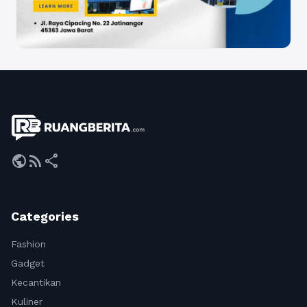
public
rss_feed
share
Categories
Fashion
Gadget
Kecantikan
Kuliner