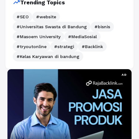
trending_up
Trending Topics
#SEO
#website
#Universitas Swasta di Bandung
#bisnis
#Masoem University
#MediaSosial
#tryoutonline
#strategi
#Backlink
#Kelas Karyawan di bandung
AD