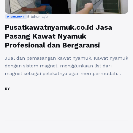
5 tahun ago
HIGHLIGHT
Pusatkawatnyamuk.co.id Jasa
Pasang Kawat Nyamuk
Profesional dan Bergaransi
Jual dan pemasangan kawat nyamuk. Kawat nyamuk
dengan sistem magnet, menggunkaan list dari
magnet sebagai pelekatnya agar mempermudah
untuk dilepas ataupun dipasang kembali. Salah satu
list magnet menempel pada kusen, sedangkan yang
BY
lainnya menempel pada kasanya. Memang dari segi
tempilan dengan list magnet ini tentunya akan lebih
memperindah interior Anda. Kawat nyamuk adalah
kawat yang ...
Baca Selengkapnya