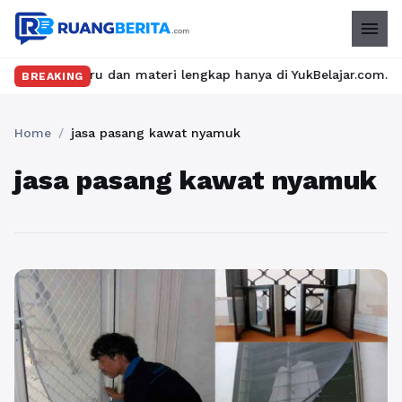
menu
elas seru dan materi lengkap hanya di YukBelajar.com. Mulai lan
BREAKING
Home
/
jasa pasang kawat nyamuk
jasa pasang kawat nyamuk