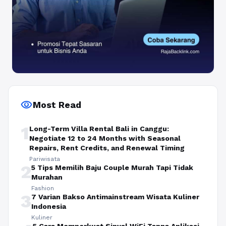
visibility
Most Read
1
Long-Term Villa Rental Bali in Canggu:
Negotiate 12 to 24 Months with Seasonal
Repairs, Rent Credits, and Renewal Timing
Pariwisata
2
5 Tips Memilih Baju Couple Murah Tapi Tidak
Murahan
Fashion
3
7 Varian Bakso Antimainstream Wisata Kuliner
Indonesia
Kuliner