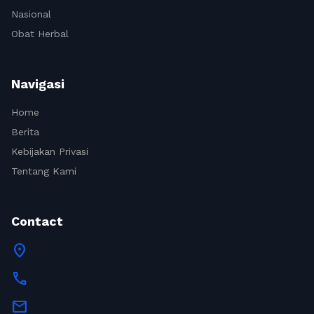
Nasional
Obat Herbal
Navigasi
Home
Berita
Kebijakan Privasi
Tentang Kami
Contact
location_on
call
mail