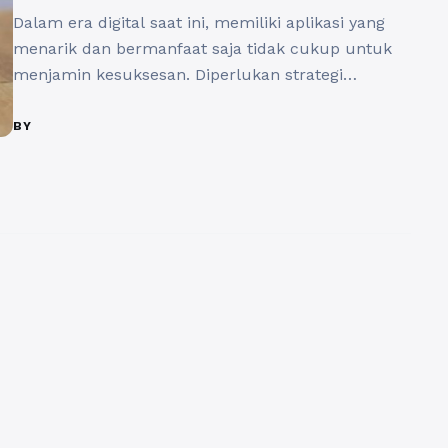
Dalam era digital saat ini, memiliki aplikasi yang
menarik dan bermanfaat saja tidak cukup untuk
menjamin kesuksesan. Diperlukan strategi
pemasaran yang efektif agar aplikasi Anda dapat
bersaing di pasar yang penuh dengan kompetisi.
BY
Salah satu cara yang mulai banyak digunakan
adalah melalui Jasa Like Aplikasi. Layanan ini
tidak hanya membantu meningkatkan jumlah
unduhan, tetapi juga ...
Baca Selengkapnya