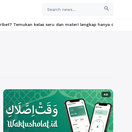
search
an kelas seru dan materi lengkap hanya di YukBelajar.com. Mulai
AD