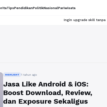
rita
Tips
Pendidikan
Politik
Nasional
Pariwisata
Ingin upgrade skill tanpa ribet? Temuk
1 tahun ago
HIGHLIGHT
Jasa Like Android & iOS:
Boost Download, Review,
dan Exposure Sekaligus