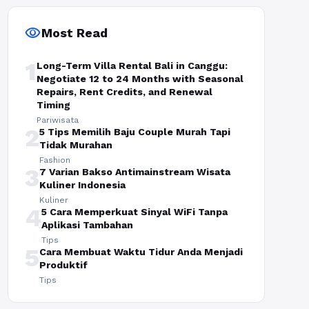
visibility
Most Read
1
Long-Term Villa Rental Bali in Canggu:
Negotiate 12 to 24 Months with Seasonal
Repairs, Rent Credits, and Renewal
Timing
Pariwisata
2
5 Tips Memilih Baju Couple Murah Tapi
Tidak Murahan
Fashion
3
7 Varian Bakso Antimainstream Wisata
Kuliner Indonesia
Kuliner
4
5 Cara Memperkuat Sinyal WiFi Tanpa
Aplikasi Tambahan
Tips
5
Cara Membuat Waktu Tidur Anda Menjadi
Produktif
Tips