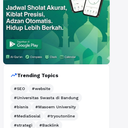
trending_up
Trending Topics
#SEO
#website
#Universitas Swasta di Bandung
#bisnis
#Masoem University
#MediaSosial
#tryoutonline
#strategi
#Backlink