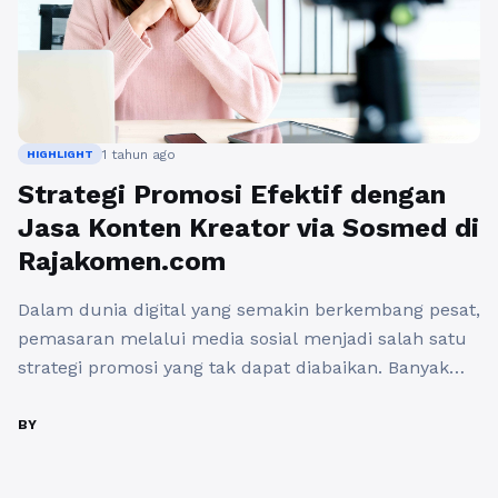
1 tahun ago
HIGHLIGHT
Strategi Promosi Efektif dengan
Jasa Konten Kreator via Sosmed di
Rajakomen.com
Dalam dunia digital yang semakin berkembang pesat,
pemasaran melalui media sosial menjadi salah satu
strategi promosi yang tak dapat diabaikan. Banyak
bisnis, baik besar maupun kecil, mulai menyadari
pentingnya keberadaan mereka di platform-platform
BY
sosial guna menjangkau audiens yang lebih luas.
Salah satu cara efektif untuk meningkatkan