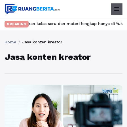
menu
? Temukan kelas seru dan materi lengkap hanya di YukBelajar.com
BREAKING
Home
/
Jasa konten kreator
Jasa konten kreator