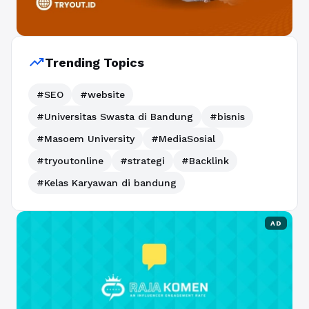
trending_up
Trending Topics
#SEO
#website
#Universitas Swasta di Bandung
#bisnis
#Masoem University
#MediaSosial
#tryoutonline
#strategi
#Backlink
#Kelas Karyawan di bandung
AD