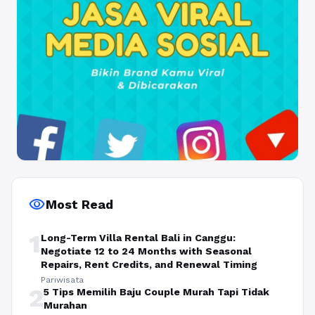
visibility
Most Read
1
Long-Term Villa Rental Bali in Canggu:
Negotiate 12 to 24 Months with Seasonal
Repairs, Rent Credits, and Renewal Timing
Pariwisata
2
5 Tips Memilih Baju Couple Murah Tapi Tidak
Murahan