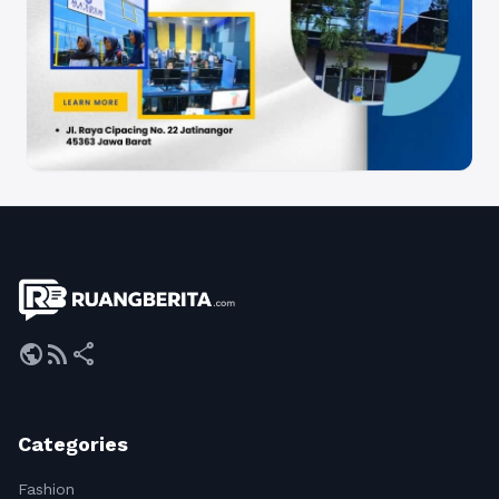
public
rss_feed
share
Categories
Fashion