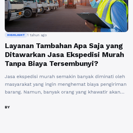
1 tahun ago
HIGHLIGHT
Layanan Tambahan Apa Saja yang
Ditawarkan Jasa Ekspedisi Murah
Tanpa Biaya Tersembunyi?
Jasa ekspedisi murah semakin banyak diminati oleh
masyarakat yang ingin menghemat biaya pengiriman
barang. Namun, banyak orang yang khawatir akan
adanya biaya tersembunyi yang dapat membuat total
biaya pengiriman menjadi lebih mahal dari yang
BY
diperkirakan. Oleh karena itu, penting bagi pengguna
jasa untuk memahami layanan tambahan yang
biasanya ditawarkan oleh penyedia jasa ekspedisi.