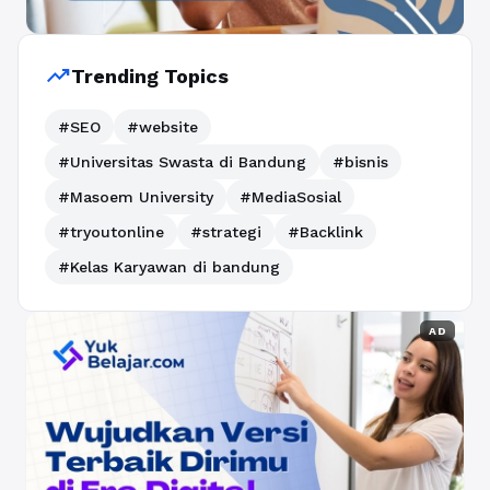
trending_up
Trending Topics
#SEO
#website
#Universitas Swasta di Bandung
#bisnis
#Masoem University
#MediaSosial
#tryoutonline
#strategi
#Backlink
#Kelas Karyawan di bandung
AD