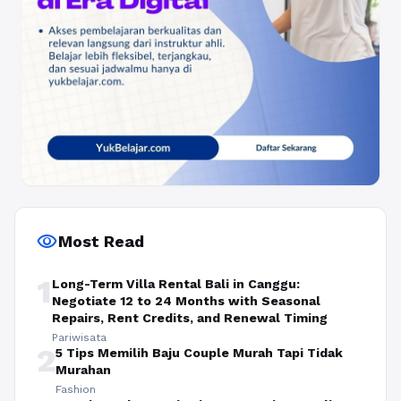
visibility
Most Read
1
Long-Term Villa Rental Bali in Canggu:
Negotiate 12 to 24 Months with Seasonal
Repairs, Rent Credits, and Renewal Timing
Pariwisata
2
5 Tips Memilih Baju Couple Murah Tapi Tidak
Murahan
Fashion