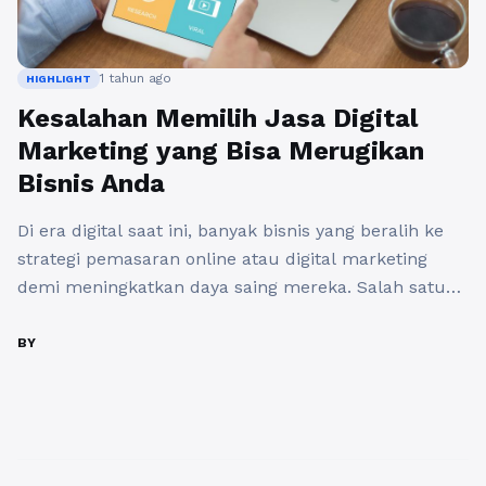
1 tahun ago
HIGHLIGHT
Kesalahan Memilih Jasa Digital
Marketing yang Bisa Merugikan
Bisnis Anda
Di era digital saat ini, banyak bisnis yang beralih ke
strategi pemasaran online atau digital marketing
demi meningkatkan daya saing mereka. Salah satu
kunci utama untuk sukses dalam bisnis online
adalah memilih jasa digital marketing yang tepat.
BY
Namun, banyak pelaku usaha yang sering kali
membuat kesalahan dalam pemilihan tersebut, dan
ini bisa berakibat fatal bagi ...
Baca Selengkapnya