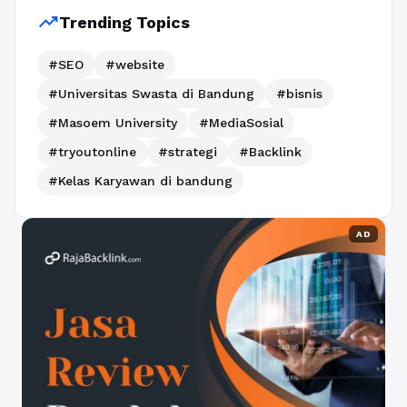
trending_up
Trending Topics
#SEO
#website
#Universitas Swasta di Bandung
#bisnis
#Masoem University
#MediaSosial
#tryoutonline
#strategi
#Backlink
#Kelas Karyawan di bandung
AD