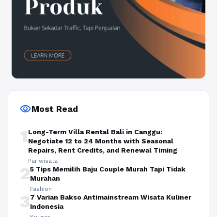
visibility
Most Read
1
Long-Term Villa Rental Bali in Canggu:
Negotiate 12 to 24 Months with Seasonal
Repairs, Rent Credits, and Renewal Timing
Pariwisata
2
5 Tips Memilih Baju Couple Murah Tapi Tidak
Murahan
Fashion
3
7 Varian Bakso Antimainstream Wisata Kuliner
Indonesia
Kuliner