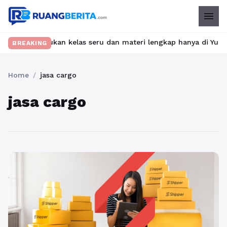
menu
et? Temukan kelas seru dan materi lengkap hanya di YukBelajar.co
BREAKING
Home
/
jasa cargo
jasa cargo