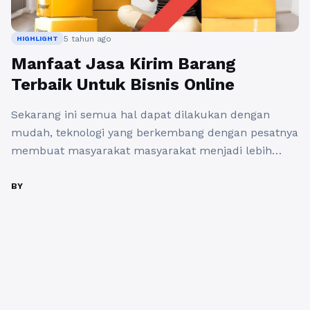
5 tahun ago
HIGHLIGHT
Manfaat Jasa Kirim Barang
Terbaik Untuk Bisnis Online
Sekarang ini semua hal dapat dilakukan dengan
mudah, teknologi yang berkembang dengan pesatnya
membuat masyarakat masyarakat menjadi lebih
mudah mengakses berbagai macam situs. Dengan
terus majunya perkembangan teknologi, semakin
BY
mempengaruhi kebiasaan atau gaya hidup saat ini
yang serba digital. Salah satunya perkembangan
industry bisnis dan sekarang ini bisnis online
mengalami peningkatan pesat dengan didukung
pilihan ...
Baca Selengkapnya