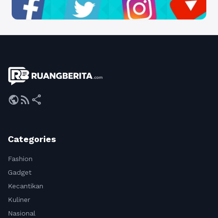
public
rss_feed
share
Categories
Fashion
Gadget
Kecantikan
Kuliner
Nasional