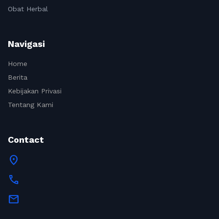
Obat Herbal
Navigasi
Home
Berita
Kebijakan Privasi
Tentang Kami
Contact
location_on
call
mail