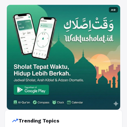
AD
trending_up
Trending Topics