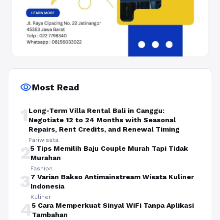
visibility
Most Read
1
Long-Term Villa Rental Bali in Canggu:
Negotiate 12 to 24 Months with Seasonal
Repairs, Rent Credits, and Renewal Timing
Pariwisata
2
5 Tips Memilih Baju Couple Murah Tapi Tidak
Murahan
Fashion
3
7 Varian Bakso Antimainstream Wisata Kuliner
Indonesia
Kuliner
4
5 Cara Memperkuat Sinyal WiFi Tanpa Aplikasi
Tambahan