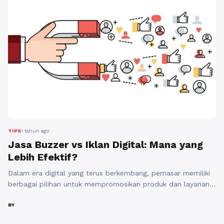
...
Baca Selengkapnya
TIPS
1 tahun ago
Jasa Buzzer vs Iklan Digital: Mana yang
Lebih Efektif?
Dalam era digital yang terus berkembang, pemasar memiliki
berbagai pilihan untuk mempromosikan produk dan layanan
mereka. Dua strategi yang semakin populer adalah
penggunaan jasa buzzer dan iklan digital. Kedua pendekatan
BY
ini memiliki kelebihan dan kekurangan tersendiri, sehingga