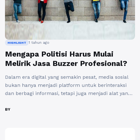
1 tahun ago
HIGHLIGHT
Mengapa Politisi Harus Mulai
Melirik Jasa Buzzer Profesional?
Dalam era digital yang semakin pesat, media sosial
bukan hanya menjadi platform untuk berinteraksi
dan berbagi informasi, tetapi juga menjadi alat yang
sangat berpengaruh dalam dunia politik. Dengan
jutaan pengguna aktif setiap harinya, politisi kini
BY
dituntut untuk lebih kreatif dan inovatif dalam
menyampaikan pesan serta kampanye politik
mereka. Salah satu strategi yang semakin populer di