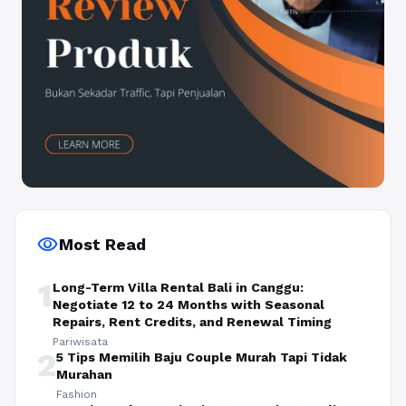
visibility
Most Read
1
Long-Term Villa Rental Bali in Canggu:
Negotiate 12 to 24 Months with Seasonal
Repairs, Rent Credits, and Renewal Timing
Pariwisata
2
5 Tips Memilih Baju Couple Murah Tapi Tidak
Murahan
Fashion