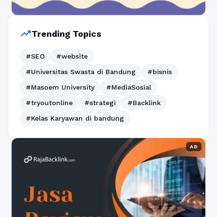
trending_up
Trending Topics
#SEO
#website
#Universitas Swasta di Bandung
#bisnis
#Masoem University
#MediaSosial
#tryoutonline
#strategi
#Backlink
#Kelas Karyawan di bandung
AD