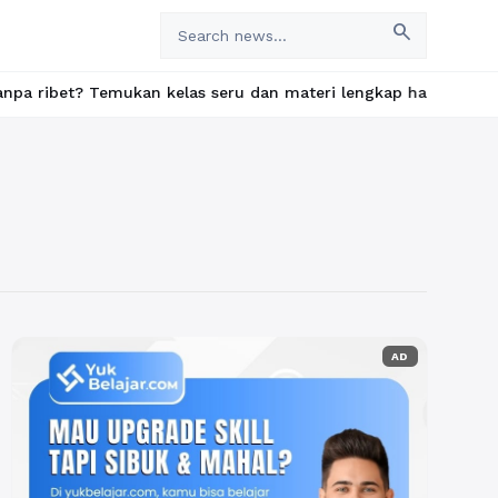
search
t? Temukan kelas seru dan materi lengkap hanya di YukBelajar.com
AD