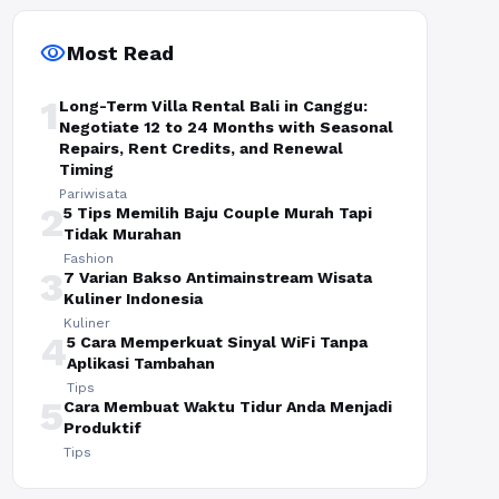
visibility
Most Read
1
Long-Term Villa Rental Bali in Canggu:
Negotiate 12 to 24 Months with Seasonal
Repairs, Rent Credits, and Renewal
Timing
Pariwisata
2
5 Tips Memilih Baju Couple Murah Tapi
Tidak Murahan
Fashion
3
7 Varian Bakso Antimainstream Wisata
Kuliner Indonesia
Kuliner
4
5 Cara Memperkuat Sinyal WiFi Tanpa
Aplikasi Tambahan
Tips
5
Cara Membuat Waktu Tidur Anda Menjadi
Produktif
Tips