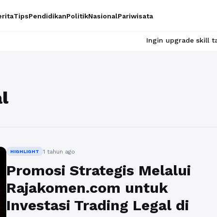
rita
Tips
Pendidikan
Politik
Nasional
Pariwisata
Ingin upgrade skill tanpa ribe
l
1 tahun ago
HIGHLIGHT
Promosi Strategis Melalui
Rajakomen.com untuk
Investasi Trading Legal di