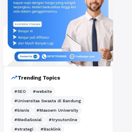
trending_up
Trending Topics
#SEO
#website
#Universitas Swasta di Bandung
#bisnis
#Masoem University
#MediaSosial
#tryoutonline
#strategi
#Backlink