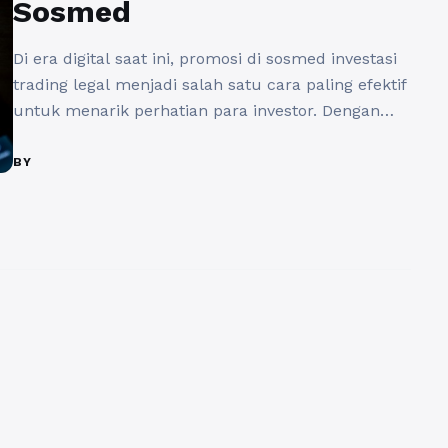
Sosmed
Di era digital saat ini, promosi di sosmed investasi
trading legal menjadi salah satu cara paling efektif
untuk menarik perhatian para investor. Dengan
banyaknya platform sosial media yang ada, bisnis
trading membutuhkan strategi promosi yang tepat
BY
untuk menjangkau audiens yang lebih luas.
Rajakomen.com hadir sebagai solusi bagi para
pebisnis dan trader yang ingin memaksimalkan
promosi ...
Baca Selengkapnya