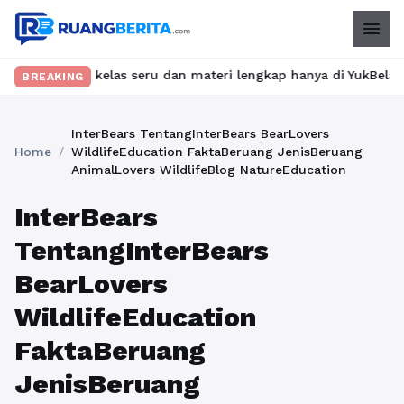
menu
emukan kelas seru dan materi lengkap hanya di YukBelajar.com. M
BREAKING
InterBears TentangInterBears BearLovers
Home
/
WildlifeEducation FaktaBeruang JenisBeruang
AnimalLovers WildlifeBlog NatureEducation
InterBears
TentangInterBears
BearLovers
WildlifeEducation
FaktaBeruang
JenisBeruang