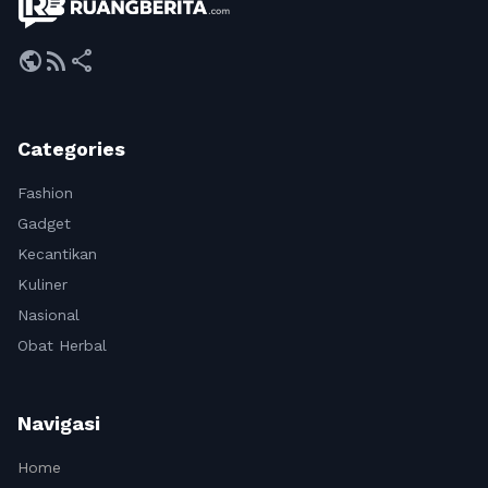
public
rss_feed
share
Categories
Fashion
Gadget
Kecantikan
Kuliner
Nasional
Obat Herbal
Navigasi
Home