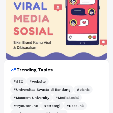
trending_up
Trending Topics
#SEO
#website
#Universitas Swasta di Bandung
#bisnis
#Masoem University
#MediaSosial
#tryoutonline
#strategi
#Backlink