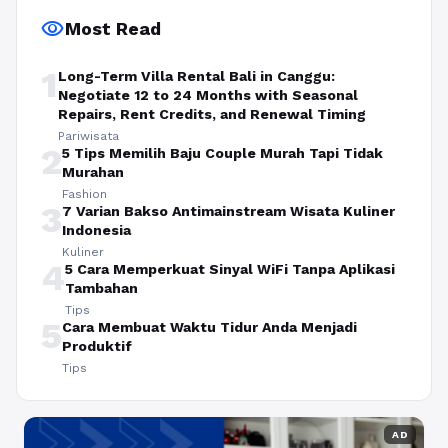
visibility
Most Read
1
Long-Term Villa Rental Bali in Canggu:
Negotiate 12 to 24 Months with Seasonal
Repairs, Rent Credits, and Renewal Timing
Pariwisata
2
5 Tips Memilih Baju Couple Murah Tapi Tidak
Murahan
Fashion
3
7 Varian Bakso Antimainstream Wisata Kuliner
Indonesia
Kuliner
4
5 Cara Memperkuat Sinyal WiFi Tanpa Aplikasi
Tambahan
Tips
5
Cara Membuat Waktu Tidur Anda Menjadi
Produktif
Tips
AD