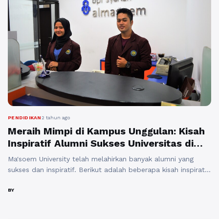
PENDIDIKAN
2 tahun ago
Meraih Mimpi di Kampus Unggulan: Kisah
Inspiratif Alumni Sukses Universitas di
Bandung
Ma'soem University telah melahirkan banyak alumni yang
sukses dan inspiratif. Berikut adalah beberapa kisah inspiratif
dari mereka yang telah meraih mimpi dengan berprestasi di
kampus yang unggul. Sembilan Alumni Sukses
BY
Mengembangkan Bisnis Pada tanggal 11 Juli 2019, Ma'soem
University menyambut kedatangan sembilan alumni yang