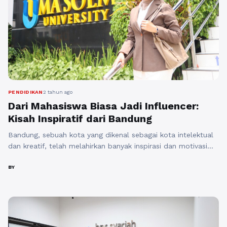
PENDIDIKAN
2 tahun ago
Dari Mahasiswa Biasa Jadi Influencer:
Kisah Inspiratif dari Bandung
Bandung, sebuah kota yang dikenal sebagai kota intelektual
dan kreatif, telah melahirkan banyak inspirasi dan motivasi
bagi masyarakat. Salah satu kisah inspiratif yang paling
menonjol adalah perjalanan Akbar Febians dari seorang
BY
mahasiswa biasa menjadi seorang influencer sukses.
Kisahnya tidak hanya tentang kesuksesan, tetapi juga tentang
kegigihan dan dedikasi dalam menghadapi tantangan. Akbar
Febians, seorang mahasiswa ...
Baca Selengkapnya