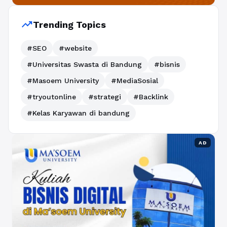
trending_up
Trending Topics
#SEO
#website
#Universitas Swasta di Bandung
#bisnis
#Masoem University
#MediaSosial
#tryoutonline
#strategi
#Backlink
#Kelas Karyawan di bandung
AD