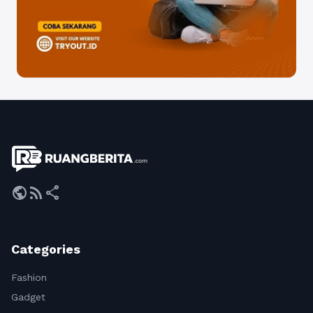
public
rss_feed
share
Categories
Fashion
Gadget