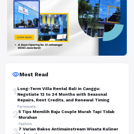
visibility
Most Read
1
Long-Term Villa Rental Bali in Canggu:
Negotiate 12 to 24 Months with Seasonal
Repairs, Rent Credits, and Renewal Timing
Pariwisata
2
5 Tips Memilih Baju Couple Murah Tapi Tidak
Murahan
Fashion
3
7 Varian Bakso Antimainstream Wisata Kuliner