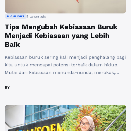
1 tahun ago
HIGHLIGHT
Tips Mengubah Kebiasaan Buruk
Menjadi Kebiasaan yang Lebih
Baik
Kebiasaan buruk sering kali menjadi penghalang bagi
kita untuk mencapai potensi terbaik dalam hidup.
Mulai dari kebiasaan menunda-nunda, merokok,
hingga pola makan yang tidak sehat, semua ini dapat
memengaruhi kualitas hidup kita secara signifikan.
BY
Namun, mengubah kebiasaan buruk bukanlah hal
yang mustahil. Melalui laman transitionman.com,
menjelaskan bahwa dengan tekad, strategi yang
tepat, dan konsistensi, kita bisa ...
Baca Selengkapnya