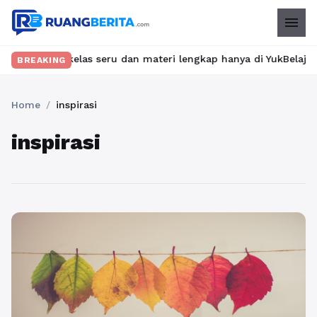
menu
kan kelas seru dan materi lengkap hanya di YukBelajar.com. Mula
BREAKING
Home
/
inspirasi
inspirasi