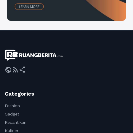
public
rss_feed
share
Categories
Fashion
Gadget
Kecantikan
Kuliner