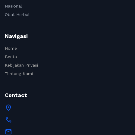
Nasional
Obat Herbal
Navigasi
Home
Berita
Kebijakan Privasi
Tentang Kami
Contact
location_on
call
mail