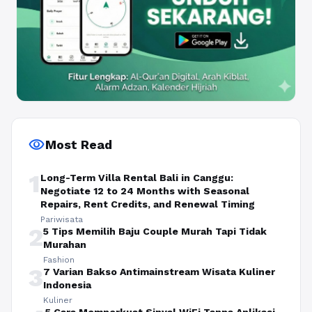
visibility
Most Read
1
Long-Term Villa Rental Bali in Canggu:
Negotiate 12 to 24 Months with Seasonal
Repairs, Rent Credits, and Renewal Timing
Pariwisata
2
5 Tips Memilih Baju Couple Murah Tapi Tidak
Murahan
Fashion
3
7 Varian Bakso Antimainstream Wisata Kuliner
Indonesia
Kuliner