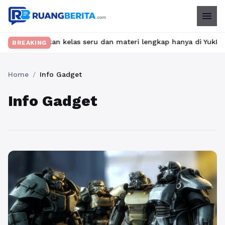
menu
 Temukan kelas seru dan materi lengkap hanya di YukBelajar.com.
BREAKING
Home
/
Info Gadget
Info Gadget