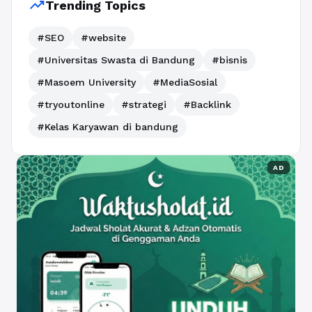
trending_up
Trending Topics
#SEO
#website
#Universitas Swasta di Bandung
#bisnis
#Masoem University
#MediaSosial
#tryoutonline
#strategi
#Backlink
#Kelas Karyawan di bandung
AD