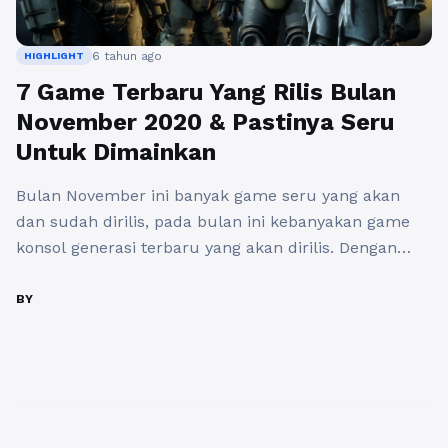
6 tahun ago
HIGHLIGHT
7 Game Terbaru Yang Rilis Bulan
November 2020 & Pastinya Seru
Untuk Dimainkan
Bulan November ini banyak game seru yang akan
dan sudah dirilis, pada bulan ini kebanyakan game
konsol generasi terbaru yang akan dirilis. Dengan
kehadiran Playstation 5 dan Xbox Series X tentu akan
memberikan kesempatan para gamer untuk
BY
memainkan ketujuh game konsol terbaru ini.
Sebelum pergantian tahun 2020 ini tentunya akan
ada banyak game-game seru yang ...
Baca
Selengkapnya