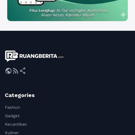
public
rss_feed
share
Categories
Fashion
Gadget
Kecantikan
Kuliner