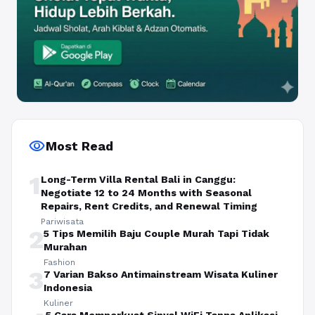
visibility
Most Read
1
Long-Term Villa Rental Bali in Canggu:
Negotiate 12 to 24 Months with Seasonal
Repairs, Rent Credits, and Renewal Timing
Pariwisata
2
5 Tips Memilih Baju Couple Murah Tapi Tidak
Murahan
Fashion
3
7 Varian Bakso Antimainstream Wisata Kuliner
Indonesia
Kuliner