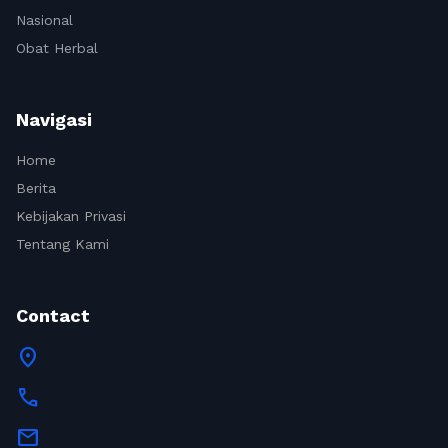
Nasional
Obat Herbal
Navigasi
Home
Berita
Kebijakan Privasi
Tentang Kami
Contact
location_on
call
mail