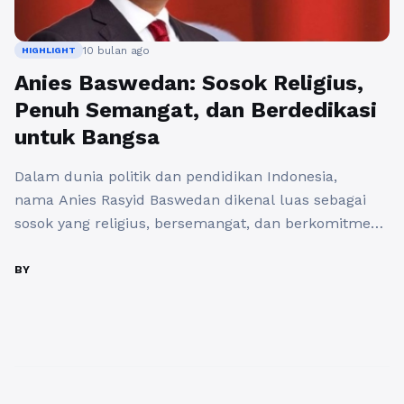
10 bulan ago
HIGHLIGHT
Anies Baswedan: Sosok Religius,
Penuh Semangat, dan Berdedikasi
untuk Bangsa
Dalam dunia politik dan pendidikan Indonesia,
nama Anies Rasyid Baswedan dikenal luas sebagai
sosok yang religius, bersemangat, dan berkomitmen
terhadap pembangunan bangsa. Ia tidak hanya
menonjol karena kecerdasannya, tetapi juga karena
BY
ketulusan dan nilai-nilai moral yang ia pegang teguh
dalam setiap langkah. Keteladanan dan semangat
pengabdiannya menjadikannya salah satu tokoh
penting yang menginspirasi banyak kalangan,
terutama generasi ...
Baca Selengkapnya