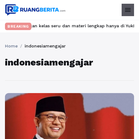
menu
t? Temukan kelas seru dan materi lengkap hanya di YukBelajar.co
BREAKING
Home
/
indonesiamengajar
indonesiamengajar