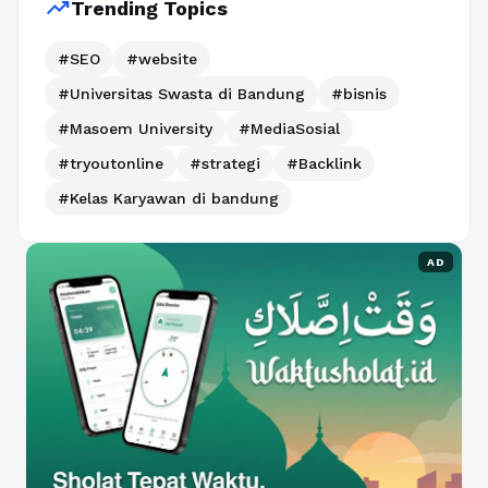
trending_up
Trending Topics
#SEO
#website
#Universitas Swasta di Bandung
#bisnis
#Masoem University
#MediaSosial
#tryoutonline
#strategi
#Backlink
#Kelas Karyawan di bandung
AD