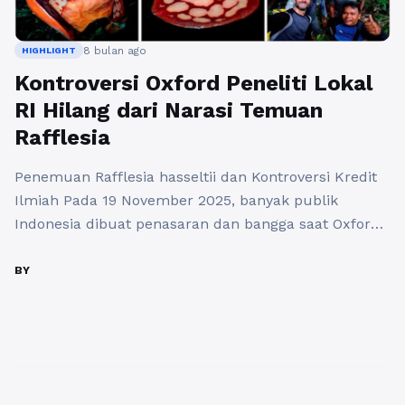
8 bulan ago
HIGHLIGHT
Kontroversi Oxford Peneliti Lokal
RI Hilang dari Narasi Temuan
Rafflesia
Penemuan Rafflesia hasseltii dan Kontroversi Kredit
Ilmiah Pada 19 November 2025, banyak publik
Indonesia dibuat penasaran dan bangga saat Oxford
Botanic Garden bagian dari University of Oxford
mengumumkan bahwa mereka menyaksikan
BY
mekarnya bunga langka Rafflesia hasseltii di
Sumatera Barat. Unggahan resmi kampus di media
sosial menyebut peneliti mereka, Chris Thorogood,
sebagai bagian tim yang menjelajah ...
Baca
Selengkapnya