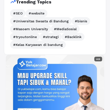
trending_up
Trending Topics
#SEO
#website
#Universitas Swasta di Bandung
#bisnis
#Masoem University
#MediaSosial
#tryoutonline
#strategi
#Backlink
#Kelas Karyawan di bandung
AD