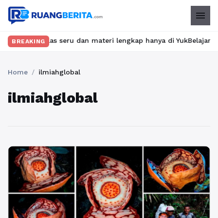
menu
kan kelas seru dan materi lengkap hanya di YukBelajar.com. Mula
BREAKING
Home
/
ilmiahglobal
ilmiahglobal