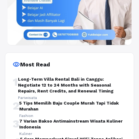
visibility
Most Read
1
Long-Term Villa Rental Bali in Canggu:
Negotiate 12 to 24 Months with Seasonal
Repairs, Rent Credits, and Renewal Timing
Pariwisata
2
5 Tips Memilih Baju Couple Murah Tapi Tidak
Murahan
Fashion
3
7 Varian Bakso Antimainstream Wisata Kuliner
Indonesia
Kuliner