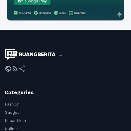
public
rss_feed
share
Categories
Fashion
Gadget
Kecantikan
Kuliner