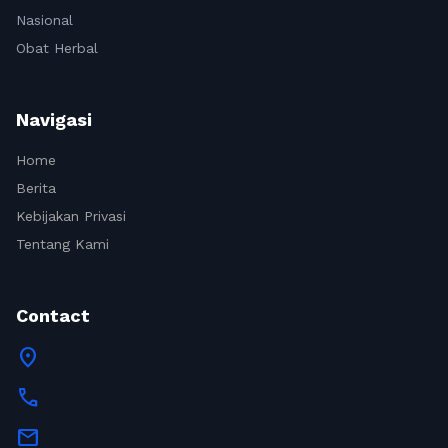
Nasional
Obat Herbal
Navigasi
Home
Berita
Kebijakan Privasi
Tentang Kami
Contact
location_on
call
mail