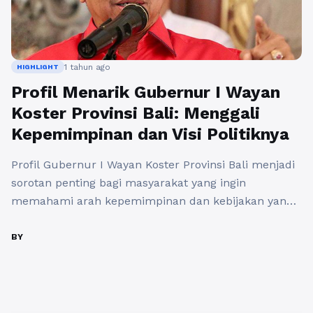
1 tahun ago
HIGHLIGHT
Profil Menarik Gubernur I Wayan
Koster Provinsi Bali: Menggali
Kepemimpinan dan Visi Politiknya
Profil Gubernur I Wayan Koster Provinsi Bali menjadi
sorotan penting bagi masyarakat yang ingin
memahami arah kepemimpinan dan kebijakan yang
diterapkan dalam pengelolaan daerah ini. Gubernur
Koster, yang menjabat sejak tahun 2018, dikenal
BY
sebagai sosok yang memiliki komitmen tinggi
terhadap pelestarian budaya dan pengembangan
ekonomi di Pulau Dewata. Dengan latar belakang
pendidikan yang mumpuni serta ...
Baca