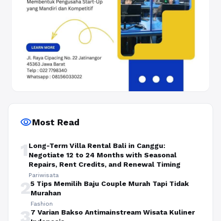
visibility
Most Read
1
Long-Term Villa Rental Bali in Canggu:
Negotiate 12 to 24 Months with Seasonal
Repairs, Rent Credits, and Renewal Timing
Pariwisata
2
5 Tips Memilih Baju Couple Murah Tapi Tidak
Murahan
Fashion
3
7 Varian Bakso Antimainstream Wisata Kuliner