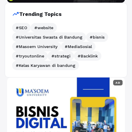
trending_up
Trending Topics
#SEO
#website
#Universitas Swasta di Bandung
#bisnis
#Masoem University
#MediaSosial
#tryoutonline
#strategi
#Backlink
#Kelas Karyawan di bandung
AD