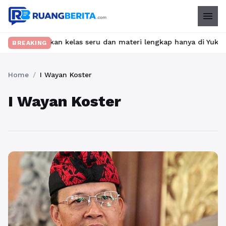
menu
? Temukan kelas seru dan materi lengkap hanya di YukBelajar.com
BREAKING
Home
/
I Wayan Koster
I Wayan Koster