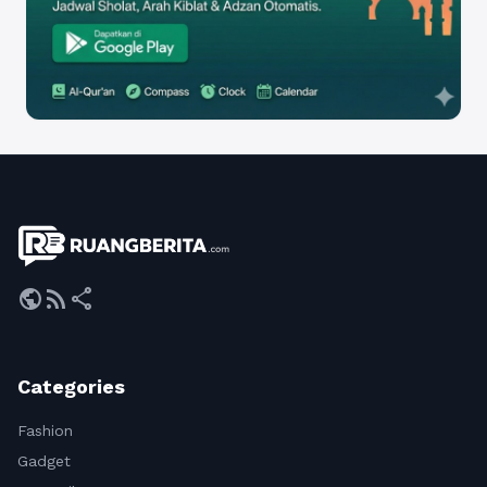
public
rss_feed
share
Categories
Fashion
Gadget