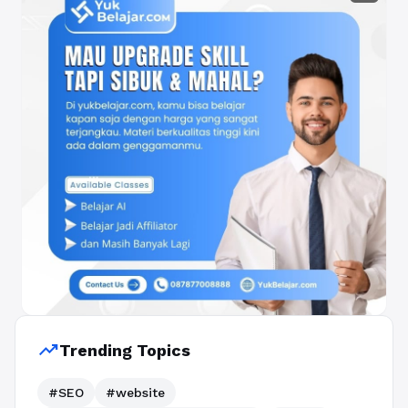
trending_up
Trending Topics
#SEO
#website