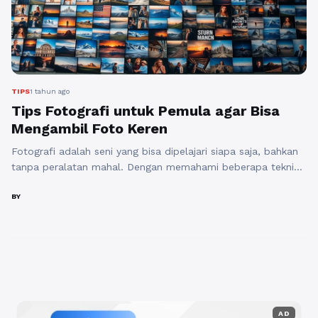
Pencahayaan (Natural ...
Baca Selengkapnya
TIPS
1 tahun ago
Tips Fotografi untuk Pemula agar Bisa
Mengambil Foto Keren
Fotografi adalah seni yang bisa dipelajari siapa saja, bahkan
tanpa peralatan mahal. Dengan memahami beberapa teknik
dasar, kamu bisa menghasilkan foto yang keren dan menarik.
Berikut beberapa tips fotografi untuk pemula agar hasil
BY
jepretanmu semakin bagus
menurut kristimckeagphotography. 1. Pahami Komposisi
Dasar Komposisi adalah cara menyusun elemen dalam foto
agar terlihat menarik. Salah satu teknik dasar ...
Baca
Selengkapnya
AD