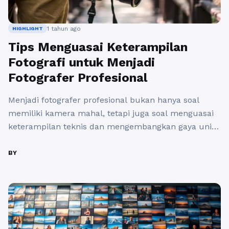
1 tahun ago
HIGHLIGHT
Tips Menguasai Keterampilan
Fotografi untuk Menjadi
Fotografer Profesional
Menjadi fotografer profesional bukan hanya soal
memiliki kamera mahal, tetapi juga soal menguasai
keterampilan teknis dan mengembangkan gaya unik.
Berikut beberapa tips penting untuk meningkatkan
kemampuan fotografi
BY
menurut lukegoingphotography.com. 1. Pahami
Dasar-Dasar Fotografi Sebelum menghasilkan foto
yang menakjubkan, kuasai dasar-dasar fotografi
seperti: Eksposur (Aperture, Shutter Speed, ISO)
Komposisi (Rule of Thirds, Leading Lines, Framing)