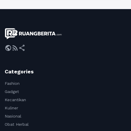
public
rss_feed
share
Categories
Fashion
Gadget
Kecantikan
Kuliner
Nasional
Obat Herbal