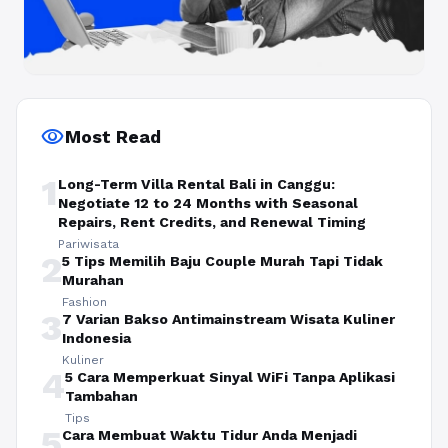
visibility
Most Read
1
Long-Term Villa Rental Bali in Canggu:
Negotiate 12 to 24 Months with Seasonal
Repairs, Rent Credits, and Renewal Timing
Pariwisata
2
5 Tips Memilih Baju Couple Murah Tapi Tidak
Murahan
Fashion
3
7 Varian Bakso Antimainstream Wisata Kuliner
Indonesia
Kuliner
4
5 Cara Memperkuat Sinyal WiFi Tanpa Aplikasi
Tambahan
Tips
5
Cara Membuat Waktu Tidur Anda Menjadi