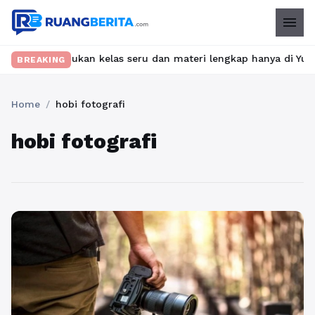
menu
et? Temukan kelas seru dan materi lengkap hanya di YukBelajar.co
BREAKING
Home
/
hobi fotografi
hobi fotografi