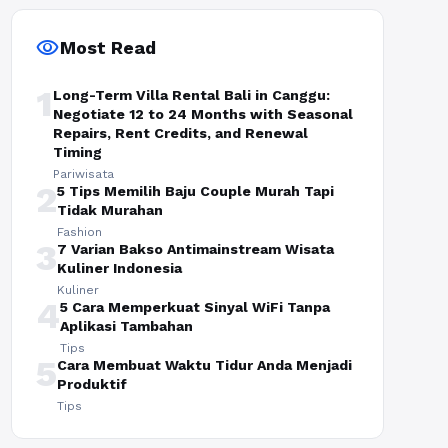
visibility
Most Read
1
Long-Term Villa Rental Bali in Canggu:
Negotiate 12 to 24 Months with Seasonal
Repairs, Rent Credits, and Renewal
Timing
Pariwisata
2
5 Tips Memilih Baju Couple Murah Tapi
Tidak Murahan
Fashion
3
7 Varian Bakso Antimainstream Wisata
Kuliner Indonesia
Kuliner
4
5 Cara Memperkuat Sinyal WiFi Tanpa
Aplikasi Tambahan
Tips
5
Cara Membuat Waktu Tidur Anda Menjadi
Produktif
Tips