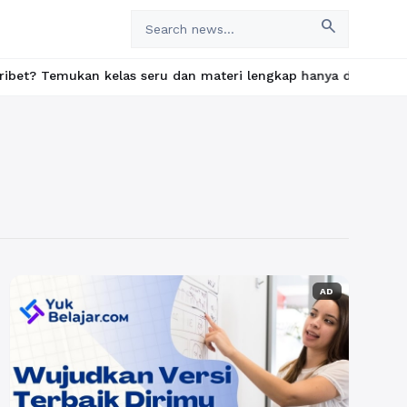
search
ukan kelas seru dan materi lengkap hanya di YukBelajar.com. Mul
AD