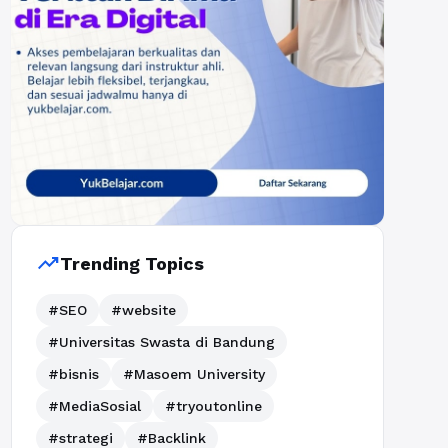
trending_up
Trending Topics
#SEO
#website
#Universitas Swasta di Bandung
#bisnis
#Masoem University
#MediaSosial
#tryoutonline
#strategi
#Backlink