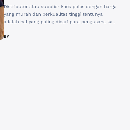
Distributor atau supplier kaos polos dengan harga
yang murah dan berkualitas tinggi tentunya
adalah hal yang paling dicari para pengusaha kaos.
Kaos polos sangat dibutuhkan oleh bisnis sablon
yang masih memiliki prospek yang cukup bagus
BY
sekarang ini untuk dikembangkan karena
kebutuhan akan kaos yang tidak pernah sepi
peminatnya. Kaos menjadi salah satu item fashion
yang ...
Baca Selengkapnya