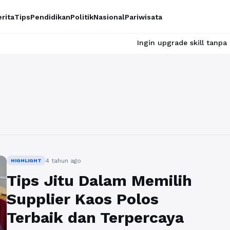
rita
Tips
Pendidikan
Politik
Nasional
Pariwisata
Ingin upgrade skill tanpa ribet? Tem
4 tahun ago
HIGHLIGHT
Tips Jitu Dalam Memilih
Supplier Kaos Polos
Terbaik dan Terpercaya