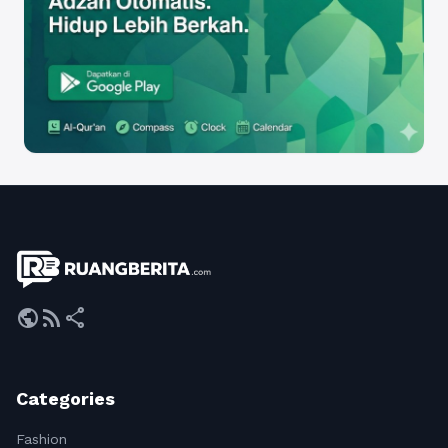
public
rss_feed
share
Categories
Fashion