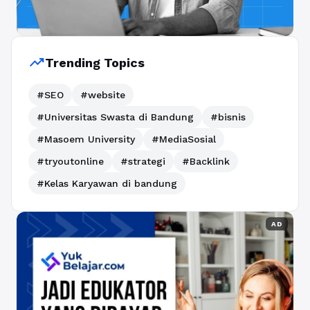
trending_up
Trending Topics
#SEO
#website
#Universitas Swasta di Bandung
#bisnis
#Masoem University
#MediaSosial
#tryoutonline
#strategi
#Backlink
#Kelas Karyawan di bandung
AD