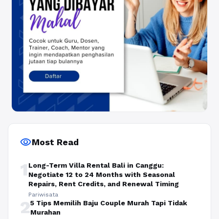
visibility
Most Read
1
Long-Term Villa Rental Bali in Canggu:
Negotiate 12 to 24 Months with Seasonal
Repairs, Rent Credits, and Renewal Timing
Pariwisata
2
5 Tips Memilih Baju Couple Murah Tapi Tidak
Murahan