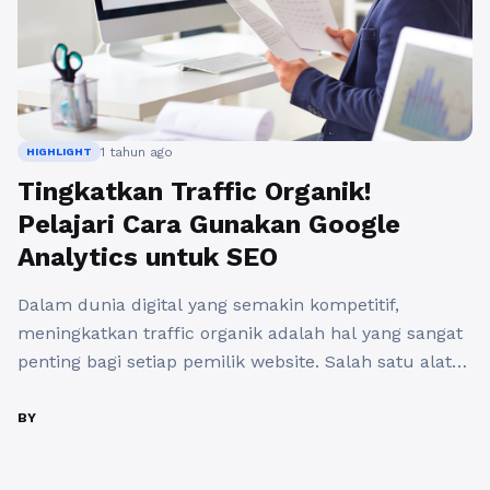
1 tahun ago
HIGHLIGHT
Tingkatkan Traffic Organik!
Pelajari Cara Gunakan Google
Analytics untuk SEO
Dalam dunia digital yang semakin kompetitif,
meningkatkan traffic organik adalah hal yang sangat
penting bagi setiap pemilik website. Salah satu alat
yang bisa membantu Anda dalam mencapai tujuan
ini adalah Google Analytics. Dengan memahami cara
BY
menggunakan Google Analytics untuk SEO, Anda
dapat mengidentifikasi aspek-aspek website yang