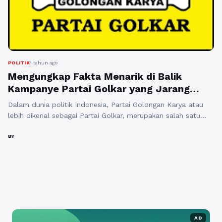
POLITIK
1 tahun ago
Mengungkap Fakta Menarik di Balik
Kampanye Partai Golkar yang Jarang
Diketahui
Dalam dunia politik Indonesia, Partai Golongan Karya atau
lebih dikenal sebagai Partai Golkar, merupakan salah satu
partai yang sudah lama berkiprah dan memiliki sejarah yang
kaya. Dikenal luas sebagai partai yang menjadi pelopor
BY
dalam era Orde Baru, Golkar terus beradaptasi dengan
perubahan zaman, terutama dalam hal kampanye politik.
Meskipun banyak orang mengenali golongan ini hanya ...
Baca
Selengkapnya
AD