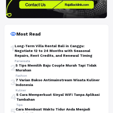
visibility
Most Read
1
Long-Term Villa Rental Bali in Canggu:
Negotiate 12 to 24 Months with Seasonal
Repairs, Rent Credits, and Renewal Timing
Pariwisata
2
5 Tips Memilih Baju Couple Murah Tapi Tidak
Murahan
Fashion
3
7 Varian Bakso Antimainstream Wisata Kuliner
Indonesia
Kuliner
4
5 Cara Memperkuat Sinyal WiFi Tanpa Aplikasi
Tambahan
Tips
5
Cara Membuat Waktu Tidur Anda Menjadi