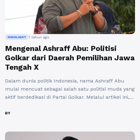
1 tahun ago
HIGHLIGHT
Mengenal Ashraff Abu: Politisi
Golkar dari Daerah Pemilihan Jawa
Tengah X
Dalam dunia politik Indonesia, nama Ashraff Abu
mulai mencuat sebagai salah satu politisi muda yang
aktif berdedikasi di Partai Golkar. Melalui artikel ini,
kita akan menggali lebih dalam tentang Profil Ashraff
Abu (Golkar) Daerah Pemilihan Jawa Tengah X, serta
BY
perannya dalam mengembangkan daerah ini. Ashraff
Abu tidak hanya terlibat dalam politik, tetapi juga
berkomitmen untuk ...
Baca Selengkapnya