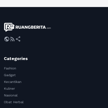
public
rss_feed
share
Categories
Fashion
Gadget
Kecantikan
Kuliner
Nasional
Obat Herbal