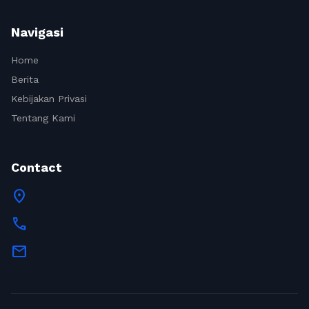
Navigasi
Home
Berita
Kebijakan Privasi
Tentang Kami
Contact
location_on
call
mail