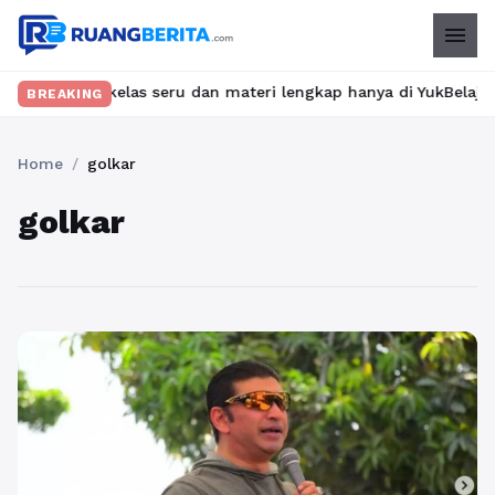
menu
n kelas seru dan materi lengkap hanya di YukBelajar.com. Mulai 
BREAKING
Home
/
golkar
golkar