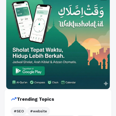
trending_up
Trending Topics
#SEO
#website