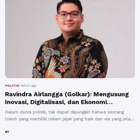
POLITIK
1 tahun ago
Ravindra Airlangga (Golkar): Mengusung
Inovasi, Digitalisasi, dan Ekonomi
Kerakyatan
Dalam dunia politik, tak dapat dipungkiri bahwa seorang
tokoh yang memiliki rekam jejak yang baik dan visi yang jelas
sangat diperlukan untuk mendapat dukungan dari
masyarakat. Salah satu sosok yang menarik perhatian dalam
BY
pentas politik di Indonesia adalah Ravindra Airlangga, yang