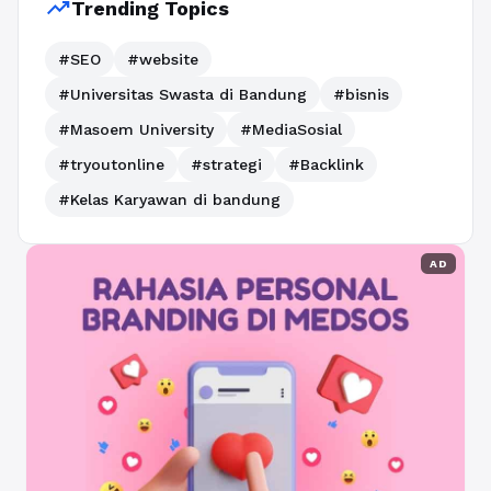
trending_up
Trending Topics
#SEO
#website
#Universitas Swasta di Bandung
#bisnis
#Masoem University
#MediaSosial
#tryoutonline
#strategi
#Backlink
#Kelas Karyawan di bandung
AD