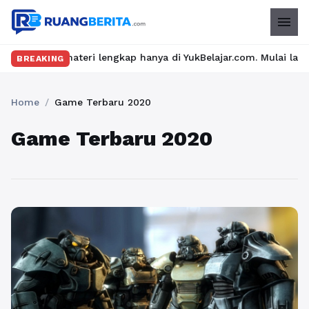
menu
u dan materi lengkap hanya di YukBelajar.com. Mulai langkah suk
BREAKING
Home
/
Game Terbaru 2020
Game Terbaru 2020