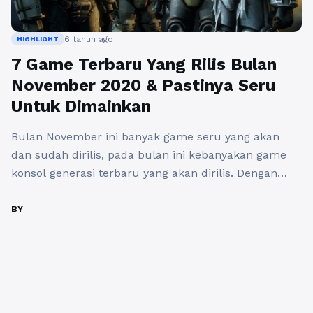
6 tahun ago
HIGHLIGHT
7 Game Terbaru Yang Rilis Bulan
November 2020 & Pastinya Seru
Untuk Dimainkan
Bulan November ini banyak game seru yang akan
dan sudah dirilis, pada bulan ini kebanyakan game
konsol generasi terbaru yang akan dirilis. Dengan
kehadiran Playstation 5 dan Xbox Series X tentu akan
memberikan kesempatan para gamer untuk
BY
memainkan ketujuh game konsol terbaru ini.
Sebelum pergantian tahun 2020 ini tentunya akan
ada banyak game-game seru yang ...
Baca
Selengkapnya