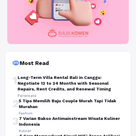
visibility
Most Read
1
Long-Term Villa Rental Bali in Canggu:
Negotiate 12 to 24 Months with Seasonal
Repairs, Rent Credits, and Renewal Timing
Pariwisata
2
5 Tips Memilih Baju Couple Murah Tapi Tidak
Murahan
Fashion
3
7 Varian Bakso Antimainstream Wisata Kuliner
Indonesia
Kuliner