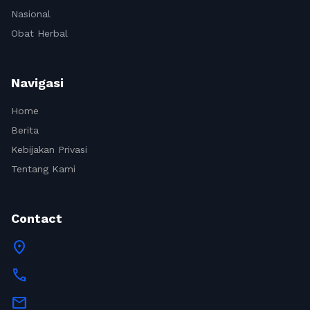
Nasional
Obat Herbal
Navigasi
Home
Berita
Kebijakan Privasi
Tentang Kami
Contact
location_on
call
mail