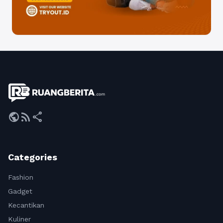
public
rss_feed
share
Categories
Fashion
Gadget
Kecantikan
Kuliner