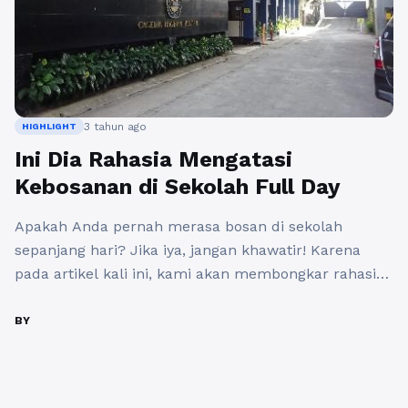
3 tahun ago
HIGHLIGHT
Ini Dia Rahasia Mengatasi
Kebosanan di Sekolah Full Day
Apakah Anda pernah merasa bosan di sekolah
sepanjang hari? Jika iya, jangan khawatir! Karena
pada artikel kali ini, kami akan membongkar rahasia
mengatasi kebosanan di sekolah yang sudah terbukti
ampuh! Sama seperti yang Anda tahu, waktu di
BY
sekolah bisa terasa lama dan tak berakhir ketika
pikiran dan perasaan kita tidak terlibat sepenuhnya.
Namun, jangan biarkan ...
Baca Selengkapnya