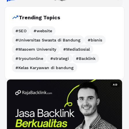
trending_up
Trending Topics
#SEO
#website
#Universitas Swasta di Bandung
#bisnis
#Masoem University
#MediaSosial
#tryoutonline
#strategi
#Backlink
#Kelas Karyawan di bandung
AD