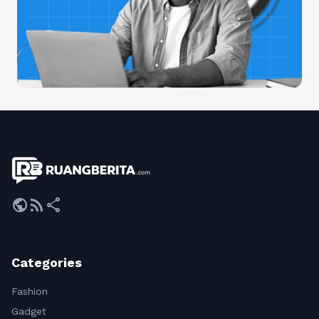
public
rss_feed
share
Categories
Fashion
Gadget