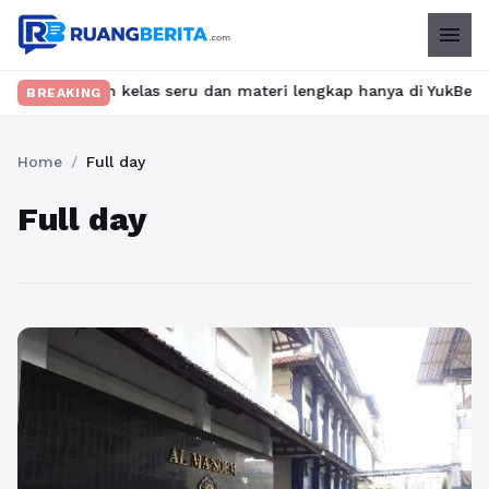
menu
 Temukan kelas seru dan materi lengkap hanya di YukBelajar.com. 
BREAKING
Home
/
Full day
Full day