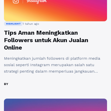
1 tahun ago
HIGHLIGHT
Tips Aman Meningkatkan
Followers untuk Akun Jualan
Online
Meningkatkan jumlah followers di platform media
sosial seperti Instagram merupakan salah satu
strategi penting dalam memperluas jangkauan
pemasaran. Dengan jumlah followers yang banyak,
peluang untuk menjangkau audiens yang lebih luas
BY
juga semakin besar. Namun, penting untuk
melakukannya dengan cara yang aman dan etis,
apalagi jika Anda menggunakan jasa followers
Instagram aman yang beredar di internet. ...
Baca