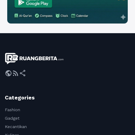
public
rss_feed
share
Categories
Fashion
Gadget
Kecantikan