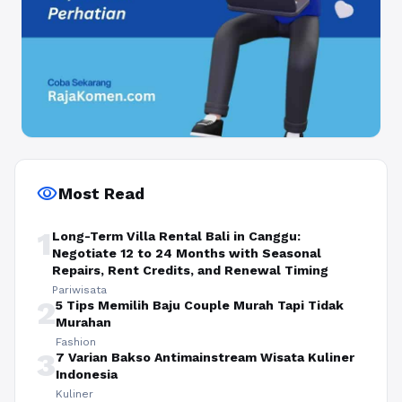
visibility
Most Read
1
Long-Term Villa Rental Bali in Canggu:
Negotiate 12 to 24 Months with Seasonal
Repairs, Rent Credits, and Renewal Timing
Pariwisata
2
5 Tips Memilih Baju Couple Murah Tapi Tidak
Murahan
Fashion
3
7 Varian Bakso Antimainstream Wisata Kuliner
Indonesia
Kuliner