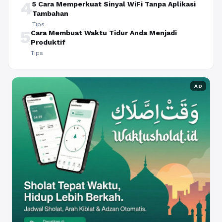
4
5 Cara Memperkuat Sinyal WiFi Tanpa Aplikasi
Tambahan
Tips
5
Cara Membuat Waktu Tidur Anda Menjadi
Produktif
Tips
AD