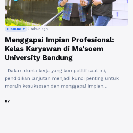
2 tahun ago
HIGHLIGHT
Menggapai Impian Profesional:
Kelas Karyawan di Ma'soem
University Bandung
Dalam dunia kerja yang kompetitif saat ini,
pendidikan lanjutan menjadi kunci penting untuk
meraih kesuksesan dan menggapai impian
profesional. Namun, bagi banyak pekerja yang sudah
sibuk dengan rutinitas harian, melanjutkan
BY
pendidikan bisa terasa seperti tantangan besar. Di
sinilah Ma'soem University Bandung hadir dengan
solusi inovatif: program kelas karyawan yang
dirancang khusus untuk para profesional ...
Baca