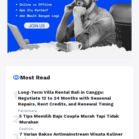
visibility
Most Read
1
Long-Term Villa Rental Bali in Canggu:
Negotiate 12 to 24 Months with Seasonal
Repairs, Rent Credits, and Renewal Timing
Pariwisata
2
5 Tips Memilih Baju Couple Murah Tapi Tidak
Murahan
Fashion
3
7 Varian Bakso Antimainstream Wisata Kuliner