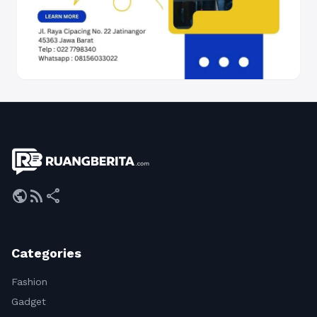
public
rss_feed
share
Categories
Fashion
Gadget