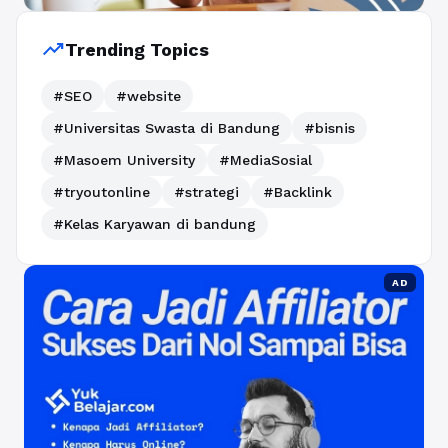
trending_up
Trending Topics
#SEO
#website
#Universitas Swasta di Bandung
#bisnis
#Masoem University
#MediaSosial
#tryoutonline
#strategi
#Backlink
#Kelas Karyawan di bandung
AD