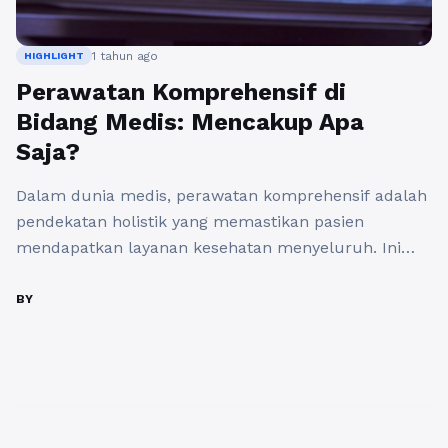
1 tahun ago
HIGHLIGHT
Perawatan Komprehensif di
Bidang Medis: Mencakup Apa
Saja?
Dalam dunia medis, perawatan komprehensif adalah
pendekatan holistik yang memastikan pasien
mendapatkan layanan kesehatan menyeluruh. Ini
mencakup berbagai aspek mulai dari pencegahan
hingga pemulihan. Dalam laman lcmctroy.com
BY
komponen utama dalam perawatan medis yang
komprehensif adalah: 1. Pencegahan dan Promosi
Kesehatan Perawatan yang baik dimulai sebelum
penyakit muncul. Ini mencakup vaksinasi, skrining
kesehatan, edukasi gaya hidup ...
Baca Selengkapnya