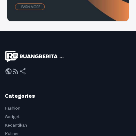
public
rss_feed
share
Categories
Fashion
Gadget
Kecantikan
Kuliner