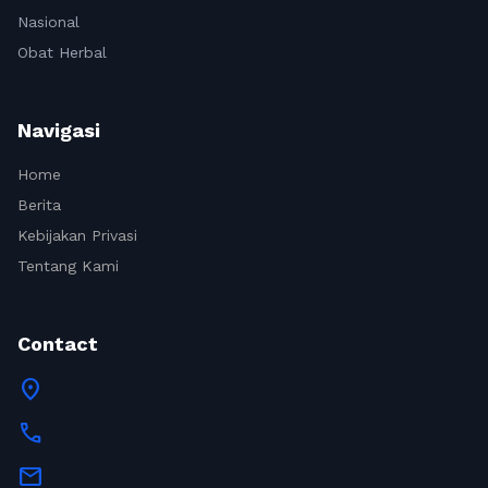
Nasional
Obat Herbal
Navigasi
Home
Berita
Kebijakan Privasi
Tentang Kami
Contact
location_on
call
mail