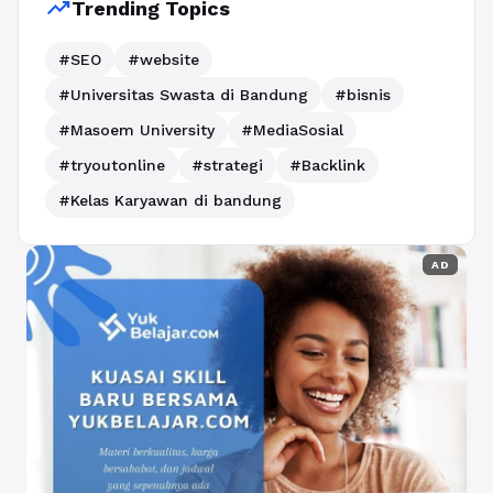
trending_up
Trending Topics
#SEO
#website
#Universitas Swasta di Bandung
#bisnis
#Masoem University
#MediaSosial
#tryoutonline
#strategi
#Backlink
#Kelas Karyawan di bandung
AD