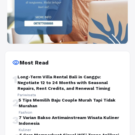
visibility
Most Read
1
Long-Term Villa Rental Bali in Canggu:
Negotiate 12 to 24 Months with Seasonal
Repairs, Rent Credits, and Renewal Timing
Pariwisata
2
5 Tips Memilih Baju Couple Murah Tapi Tidak
Murahan
Fashion
3
7 Varian Bakso Antimainstream Wisata Kuliner
Indonesia
Kuliner