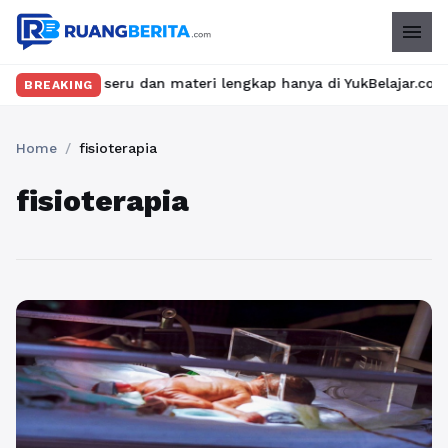
menu
an kelas seru dan materi lengkap hanya di YukBelajar.com. Mulai
BREAKING
Home
/
fisioterapia
fisioterapia