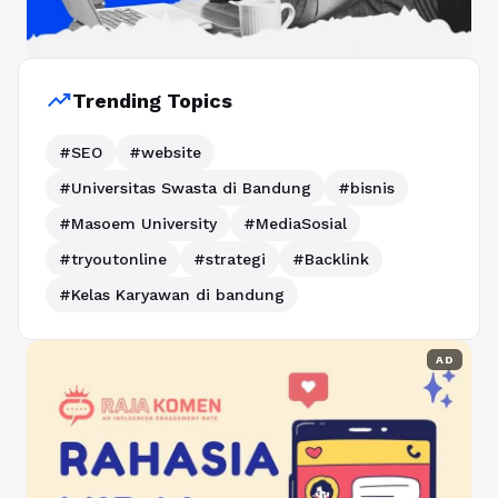
trending_up
Trending Topics
#SEO
#website
#Universitas Swasta di Bandung
#bisnis
#Masoem University
#MediaSosial
#tryoutonline
#strategi
#Backlink
#Kelas Karyawan di bandung
AD