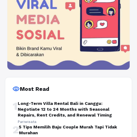
visibility
Most Read
1
Long-Term Villa Rental Bali in Canggu:
Negotiate 12 to 24 Months with Seasonal
Repairs, Rent Credits, and Renewal Timing
Pariwisata
2
5 Tips Memilih Baju Couple Murah Tapi Tidak
Murahan