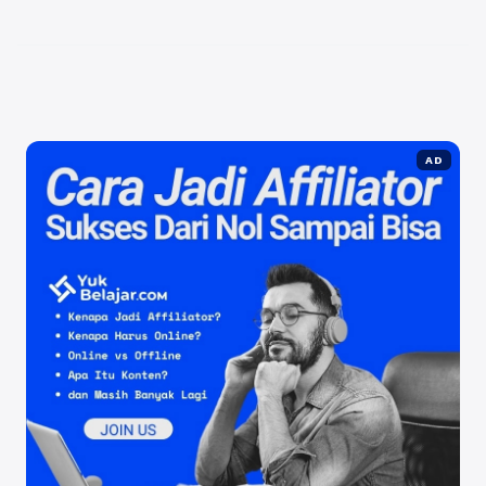
menjalankan tugas sehari-hari. Gedung Parkir di RSB
Tk. II ...
Baca Selengkapnya
AD