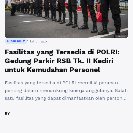
1 tahun ago
HIGHLIGHT
Fasilitas yang Tersedia di POLRI:
Gedung Parkir RSB Tk. II Kediri
untuk Kemudahan Personel
Fasilitas yang tersedia di POLRI memiliki peranan
penting dalam mendukung kinerja anggotanya. Salah
satu fasilitas yang dapat dimanfaatkan oleh personel
POLRI adalah Gedung Parkir Rumah Sakit
Bhayangkara Tingkat II Kediri. Fasilitas ini tidak hanya
BY
berfungsi sebagai tempat parkir kendaraan, tetapi
juga memberikan kemudahan bagi personel dalam