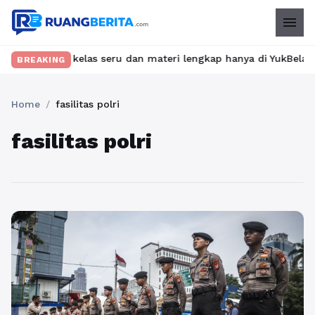
menu
Temukan kelas seru dan materi lengkap hanya di YukBelajar.com. 
BREAKING
Home
/
fasilitas polri
fasilitas polri