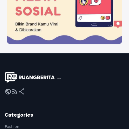
public
rss_feed
share
Categories
Fashion