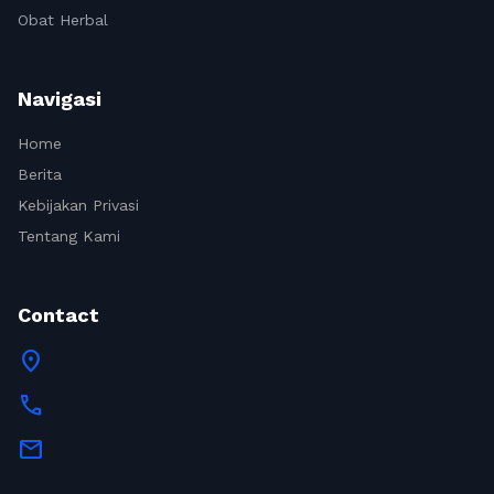
Obat Herbal
Navigasi
Home
Berita
Kebijakan Privasi
Tentang Kami
Contact
location_on
call
mail