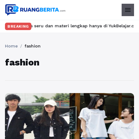
menu
n kelas seru dan materi lengkap hanya di YukBelajar.com. Mulai 
BREAKING
Home
/
fashion
fashion