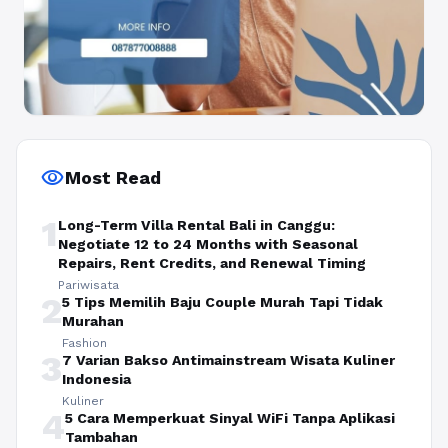
visibility
Most Read
1
Long-Term Villa Rental Bali in Canggu:
Negotiate 12 to 24 Months with Seasonal
Repairs, Rent Credits, and Renewal Timing
Pariwisata
2
5 Tips Memilih Baju Couple Murah Tapi Tidak
Murahan
Fashion
3
7 Varian Bakso Antimainstream Wisata Kuliner
Indonesia
Kuliner
4
5 Cara Memperkuat Sinyal WiFi Tanpa Aplikasi
Tambahan