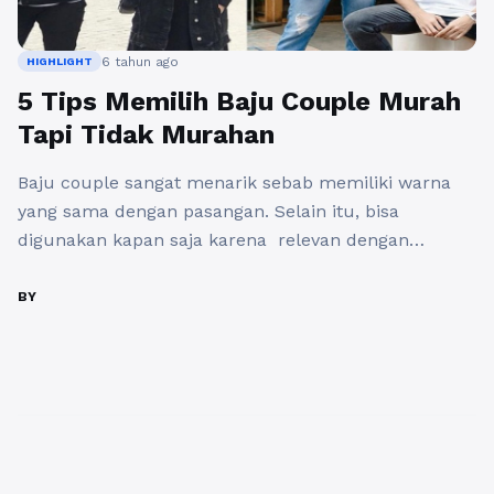
6 tahun ago
HIGHLIGHT
5 Tips Memilih Baju Couple Murah
Tapi Tidak Murahan
Baju couple sangat menarik sebab memiliki warna
yang sama dengan pasangan. Selain itu, bisa
digunakan kapan saja karena relevan dengan
perkembangan zaman. Varian harga ditawarkan,
dapatkan harga murah tapi tidak murahan dengan
BY
cara ini. Sesuaikan dengan Budget Baju yang ingin
dibeli harus disesuaikan dengan budget dan
kebutuhan. Model dan ukuran pun dipilih yang
sesuai dengan ...
Baca Selengkapnya