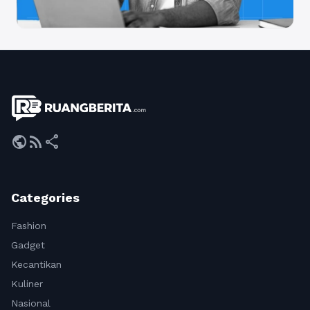
public
rss_feed
share
Categories
Fashion
Gadget
Kecantikan
Kuliner
Nasional