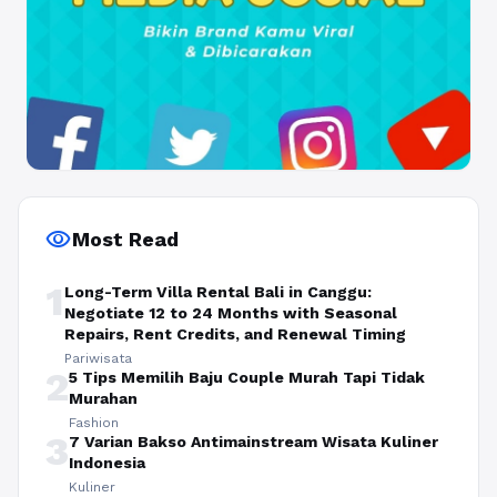
visibility
Most Read
1
Long-Term Villa Rental Bali in Canggu:
Negotiate 12 to 24 Months with Seasonal
Repairs, Rent Credits, and Renewal Timing
Pariwisata
2
5 Tips Memilih Baju Couple Murah Tapi Tidak
Murahan
Fashion
3
7 Varian Bakso Antimainstream Wisata Kuliner
Indonesia
Kuliner