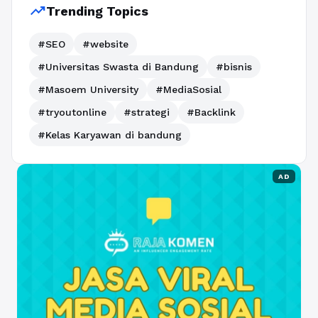
trending_up
Trending Topics
#SEO
#website
#Universitas Swasta di Bandung
#bisnis
#Masoem University
#MediaSosial
#tryoutonline
#strategi
#Backlink
#Kelas Karyawan di bandung
AD