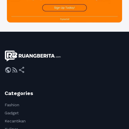
public
rss_feed
share
Categories
Fashion
Gadget
Kecantikan