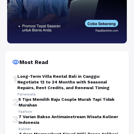
visibility
Most Read
1
Long-Term Villa Rental Bali in Canggu:
Negotiate 12 to 24 Months with Seasonal
Repairs, Rent Credits, and Renewal Timing
Pariwisata
2
5 Tips Memilih Baju Couple Murah Tapi Tidak
Murahan
Fashion
3
7 Varian Bakso Antimainstream Wisata Kuliner
Indonesia
Kuliner