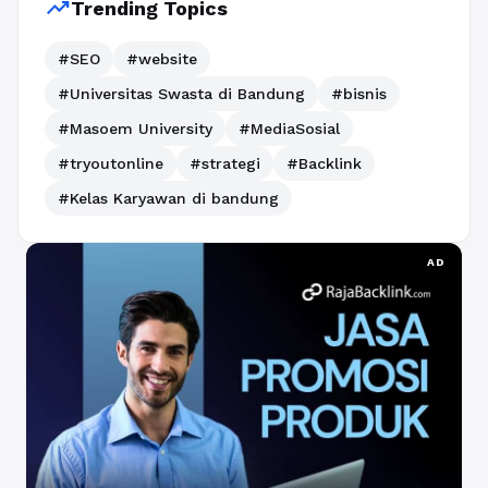
trending_up
Trending Topics
#SEO
#website
#Universitas Swasta di Bandung
#bisnis
#Masoem University
#MediaSosial
#tryoutonline
#strategi
#Backlink
#Kelas Karyawan di bandung
AD