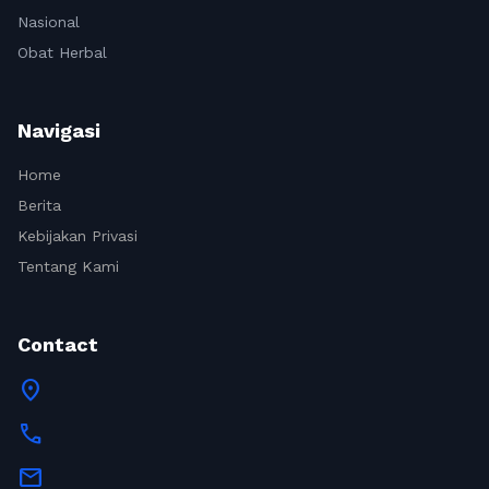
Nasional
Obat Herbal
Navigasi
Home
Berita
Kebijakan Privasi
Tentang Kami
Contact
location_on
call
mail