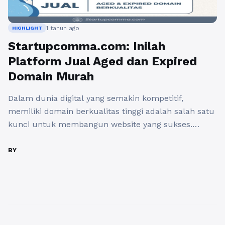
1 tahun ago
HIGHLIGHT
Startupcomma.com: Inilah
Platform Jual Aged dan Expired
Domain Murah
Dalam dunia digital yang semakin kompetitif,
memiliki domain berkualitas tinggi adalah salah satu
kunci untuk membangun website yang sukses.
Banyak pemilik bisnis, blogger, dan digital marketer
kini beralih ke aged domain dan expired domain
BY
sebagai alternatif untuk mempercepat pertumbuhan
website mereka. Jika Anda mencari platform
terpercaya untuk membeli aged dan expired domain
dengan harga murah, ...
Baca Selengkapnya