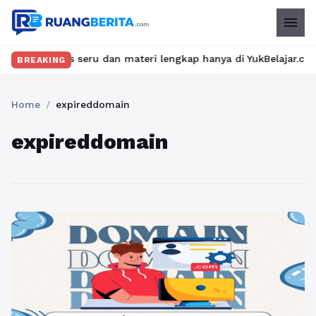
menu
an kelas seru dan materi lengkap hanya di YukBelajar.com. Mulai 
BREAKING
Home
/
expireddomain
expireddomain