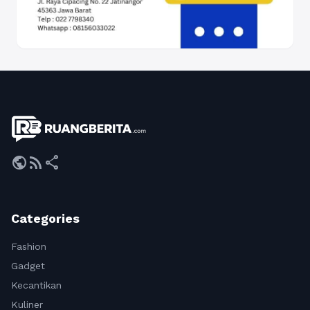
public
rss_feed
share
Categories
Fashion
Gadget
Kecantikan
Kuliner