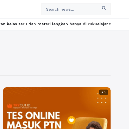
search
dan materi lengkap hanya di YukBelajar.com. Mulai langkah sukse
AD