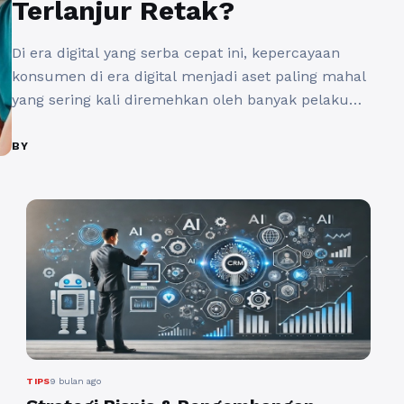
Terlanjur Retak?
Di era digital yang serba cepat ini, kepercayaan
konsumen di era digital menjadi aset paling mahal
yang sering kali diremehkan oleh banyak pelaku
bisnis. Konsumen hari ini tidak lagi mudah percaya
hanya karena iklan terlihat meyakinkan atau klaim
BY
terdengar manis. Mereka terbiasa
membandingkan, membaca ulasan, mencari
validasi, dan menilai reputasi brand sebelum
akhirnya memutuskan untuk ...
Baca
Selengkapnya
TIPS
9 bulan ago