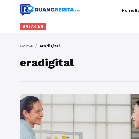
Home
Be
BREAKING
Home
/
eradigital
eradigital