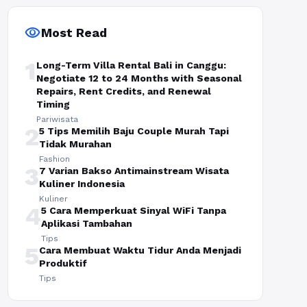
visibility
Most Read
1
Long-Term Villa Rental Bali in Canggu:
Negotiate 12 to 24 Months with Seasonal
Repairs, Rent Credits, and Renewal
Timing
Pariwisata
2
5 Tips Memilih Baju Couple Murah Tapi
Tidak Murahan
Fashion
3
7 Varian Bakso Antimainstream Wisata
Kuliner Indonesia
Kuliner
4
5 Cara Memperkuat Sinyal WiFi Tanpa
Aplikasi Tambahan
Tips
5
Cara Membuat Waktu Tidur Anda Menjadi
Produktif
Tips