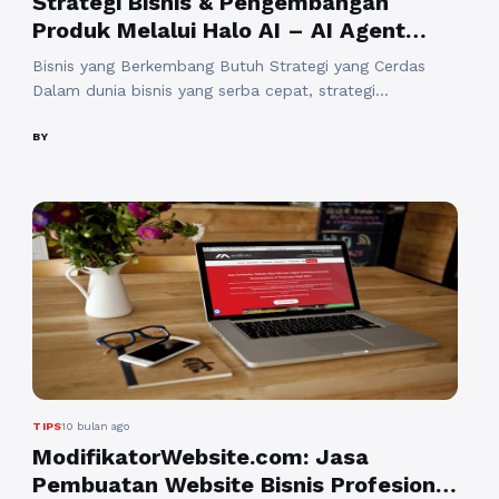
Strategi Bisnis & Pengembangan
Produk Melalui Halo AI – AI Agent
CRM
Bisnis yang Berkembang Butuh Strategi yang Cerdas
Dalam dunia bisnis yang serba cepat, strategi
pengembangan produk dan pelayanan pelanggan tidak
bisa lagi dilakukan secara manual sepenuhnya.
BY
Pelanggan kini menuntut kecepatan, kemudahan, dan
pengalaman berbelanja yang personal. Sementara di sisi
lain, banyak UMKM kesulitan memenuhi ekspektasi ini
karena keterbatasan waktu, sumber daya manusia, dan
biaya operasional ...
Baca Selengkapnya
TIPS
10 bulan ago
ModifikatorWebsite.com: Jasa
Pembuatan Website Bisnis Profesional