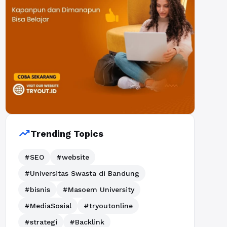
trending_up
Trending Topics
#SEO
#website
#Universitas Swasta di Bandung
#bisnis
#Masoem University
#MediaSosial
#tryoutonline
#strategi
#Backlink