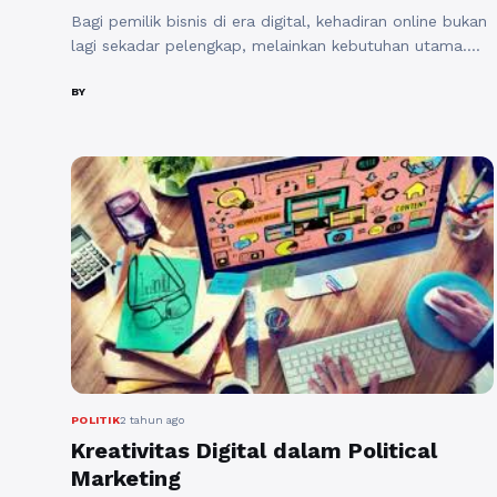
Visibilitas Bisnis Lokal
Bagi pemilik bisnis di era digital, kehadiran online bukan
lagi sekadar pelengkap, melainkan kebutuhan utama.
Salah satu cara paling efektif untuk memperkenalkan
bisnis Anda kepada calon pelanggan adalah melalui
BY
Google My Business (GMB). Secara sederhana, Google
My Business adalah platform gratis dari Google yang
memungkinkan pelaku usaha menampilkan informasi
bisnis mereka di hasil pencarian Google ...
Baca
Selengkapnya
POLITIK
2 tahun ago
Kreativitas Digital dalam Political
Marketing