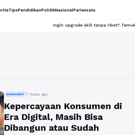
rita
Tips
Pendidikan
Politik
Nasional
Pariwisata
Ingin upgrade skill tanpa ribet? Temukan kelas seru 
7 bulan ago
HIGHLIGHT
Kepercayaan Konsumen di
Era Digital, Masih Bisa
Dibangun atau Sudah