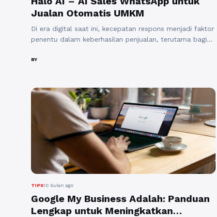
Halo AI – AI Sales WhatsApp untuk
Jualan Otomatis UMKM
Di era digital saat ini, kecepatan respons menjadi faktor
penentu dalam keberhasilan penjualan, terutama bagi
pelaku UMKM. Calon pelanggan cenderung memilih
bisnis yang membalas chat dengan cepat, informatif,
BY
dan solutif. Namun, merekrut customer service (CS)
manusia sering kali membutuhkan biaya besar dan
pengelolaan yang tidak sederhana. Di sinilah Halo AI –
AI Sales WhatsApp hadir ...
Baca Selengkapnya
TIPS
10 bulan ago
Google My Business Adalah: Panduan
Lengkap untuk Meningkatkan