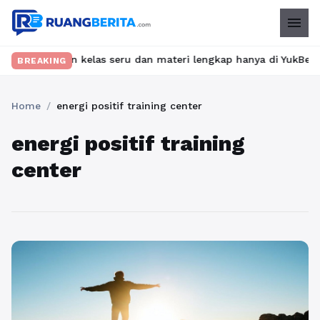
menu
Temukan kelas seru dan materi lengkap hanya di YukBelajar.com. 
BREAKING
Home
/
energi positif training center
energi positif training
center