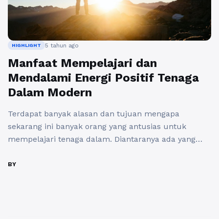
5 tahun ago
HIGHLIGHT
Manfaat Mempelajari dan
Mendalami Energi Positif Tenaga
Dalam Modern
Terdapat banyak alasan dan tujuan mengapa
sekarang ini banyak orang yang antusias untuk
mempelajari tenaga dalam. Diantaranya ada yang
menginginkan untuk mendapatkan kesehatan, ada
yang mengejar sistem terapi penyakit, dan ada juga
BY
yang ingin mempunyai kemampuan proteksi diri san
sebagainya. Tenaga dalam terdapat dua jenis yaitu
tenaga dalam tradisional dan tenaga dalam modern.
Tenaga dalam ...
Baca Selengkapnya