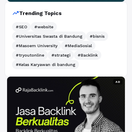
trending_up
Trending Topics
#SEO
#website
#Universitas Swasta di Bandung
#bisnis
#Masoem University
#MediaSosial
#tryoutonline
#strategi
#Backlink
#Kelas Karyawan di bandung
AD