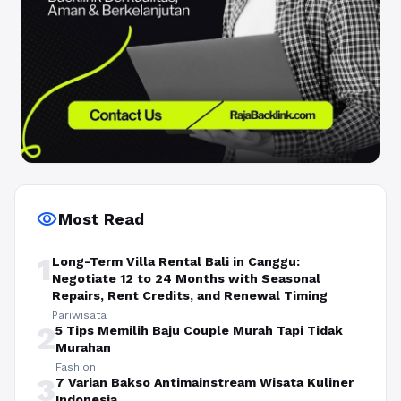
visibility
Most Read
1
Long-Term Villa Rental Bali in Canggu:
Negotiate 12 to 24 Months with Seasonal
Repairs, Rent Credits, and Renewal Timing
Pariwisata
2
5 Tips Memilih Baju Couple Murah Tapi Tidak
Murahan
Fashion
3
7 Varian Bakso Antimainstream Wisata Kuliner
Indonesia