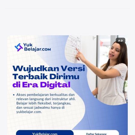
konversi yang lebih ...
Baca Selengkapnya
AD