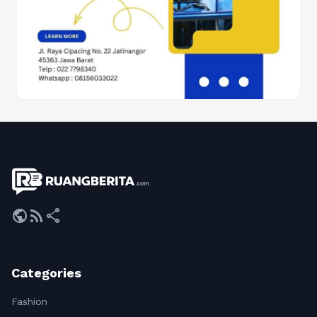
public
rss_feed
share
Categories
Fashion