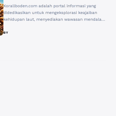
Korallboden.com adalah portal informasi yang
didedikasikan untuk mengeksplorasi keajaiban
kehidupan laut, menyediakan wawasan mendalam
bagi para penggemar dan peneliti kelautan. Situs
ini menawarkan berbagai fitur yang dirancang
BY
untuk memperkaya pemahaman kita tentang
ekosistem laut. Fitur Utama Korallboden.com 1.
Fakta Lautan Bagian ini menyajikan pengetahuan
mendalam tentang lautan, termasuk informasi
mengenai ekosistem laut, jenis-jenis makhluk
hidup ...
Baca Selengkapnya