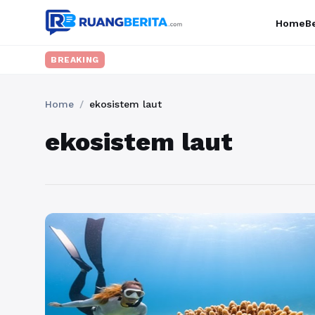
Home
Be
BREAKING
Home
/
ekosistem laut
ekosistem laut