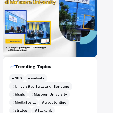
trending_up
Trending Topics
#SEO
#website
#Universitas Swasta di Bandung
#bisnis
#Masoem University
#MediaSosial
#tryoutonline
#strategi
#Backlink