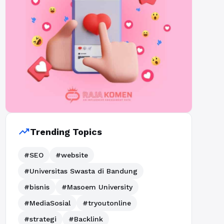
trending_up
Trending Topics
#SEO
#website
#Universitas Swasta di Bandung
#bisnis
#Masoem University
#MediaSosial
#tryoutonline
#strategi
#Backlink