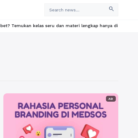
search
kan kelas seru dan materi lengkap hanya di YukBelajar.com. Mula
AD