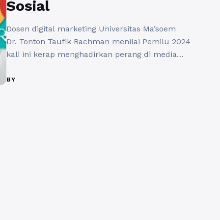
Sosial
Dosen digital marketing Universitas Ma’soem
Dr. Tonton Taufik Rachman menilai Pemilu 2024
kali ini kerap menghadirkan perang di media
sosial. Adapun hal ini tentunya tak lepas dari tren
masyarakat yang kini lebih suka mendapatkan
BY
berita di media sosial dari unggahan netizen. Di
era serba digital seperti sekarang, media sosial
telah menjadi salah satu alat yang paling
berpengaruh ...
Baca Selengkapnya