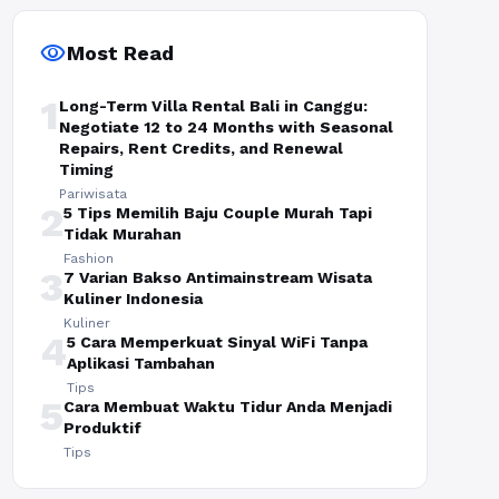
visibility
Most Read
1
Long-Term Villa Rental Bali in Canggu:
Negotiate 12 to 24 Months with Seasonal
Repairs, Rent Credits, and Renewal
Timing
Pariwisata
2
5 Tips Memilih Baju Couple Murah Tapi
Tidak Murahan
Fashion
3
7 Varian Bakso Antimainstream Wisata
Kuliner Indonesia
Kuliner
4
5 Cara Memperkuat Sinyal WiFi Tanpa
Aplikasi Tambahan
Tips
5
Cara Membuat Waktu Tidur Anda Menjadi
Produktif
Tips